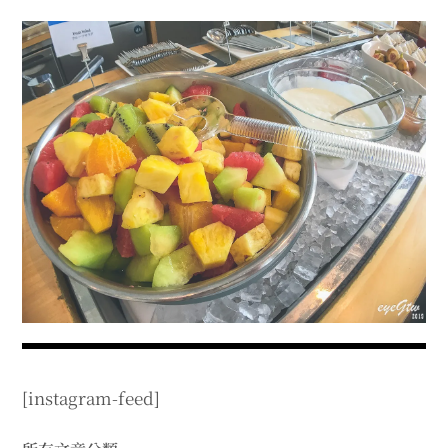
menu
expan
expan
秘魯旅遊
child
child
menu
menu
expan
expan
expan
法國旅遊
child
child
child
menu
menu
menu
expan
expan
expan
expan
國內旅遊
child
child
child
child
menu
menu
menu
menu
expan
expan
expan
expan
店家邀約
child
child
child
child
menu
menu
menu
menu
expan
expan
expan
聯絡我
expan
child
child
child
child
menu
menu
menu
menu
expan
expan
child
child
menu
menu
expan
expan
expan
child
child
child
menu
menu
menu
expan
expan
expan
child
child
child
menu
menu
menu
[instagram-feed]
expan
expan
child
child
menu
menu