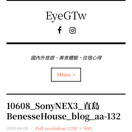
Skip
to
EyeGTw
content
F
I
B
G
粉
絲
專
國內外旅遊、美食體驗、住宿心得
頁
Menu
首頁
10608_SonyNEX3_直島
BenesseHouse_blog_aa-132
關於EyeGtw
2019-04-08
Full resolution (1200 × 900)
expan
日本旅遊
child