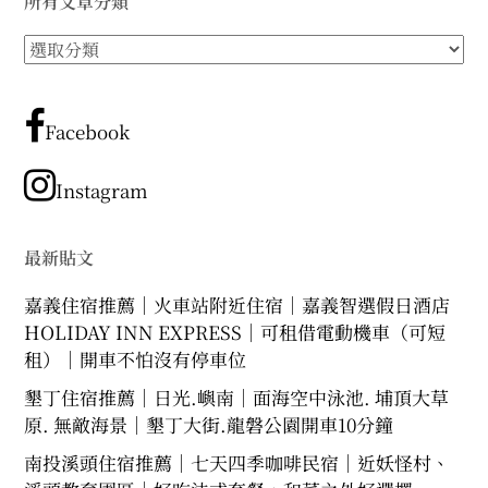
所有文章分類
expan
expan
expan
child
child
child
menu
menu
menu
所
expan
expan
child
child
有
menu
menu
文
expan
expan
child
child
menu
章
menu
Facebook
分
expan
expan
child
child
menu
menu
類
Instagram
expan
child
menu
最新貼文
嘉義住宿推薦｜火車站附近住宿｜嘉義智選假日酒店
HOLIDAY INN EXPRESS｜可租借電動機車（可短
租）｜開車不怕沒有停車位
墾丁住宿推薦｜日光.嶼南｜面海空中泳池. 埔頂大草
原. 無敵海景｜墾丁大街.龍磐公園開車10分鐘
南投溪頭住宿推薦｜七天四季咖啡民宿｜近妖怪村、