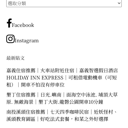
所
expan
expan
expan
child
child
child
menu
menu
menu
有
文
expan
expan
child
child
menu
menu
章
Facebook
expan
expan
分
child
child
menu
menu
類
Instagram
expan
expan
child
child
menu
menu
expan
最新貼文
child
menu
嘉義住宿推薦｜火車站附近住宿｜嘉義智選假日酒店
HOLIDAY INN EXPRESS｜可租借電動機車（可短
租）｜開車不怕沒有停車位
墾丁住宿推薦｜日光.嶼南｜面海空中泳池. 埔頂大草
原. 無敵海景｜墾丁大街.龍磐公園開車10分鐘
南投溪頭住宿推薦｜七天四季咖啡民宿｜近妖怪村、
溪頭教育園區｜好吃法式套餐，和菜之外好選擇