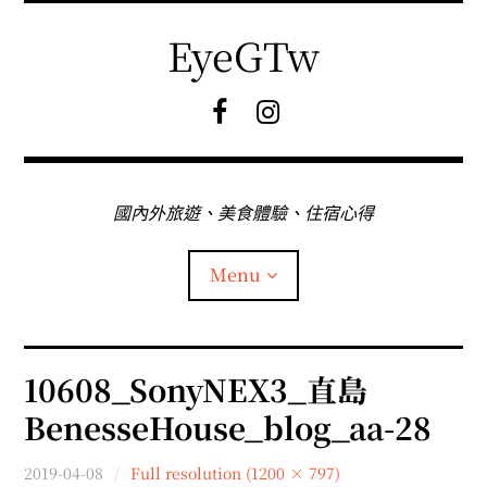
Skip
to
EyeGTw
content
F
I
B
G
粉
絲
專
國內外旅遊、美食體驗、住宿心得
頁
Menu
首頁
10608_SonyNEX3_直島
BenesseHouse_blog_aa-28
關於EyeGtw
2019-04-08
Full resolution (1200 × 797)
expan
日本旅遊
child