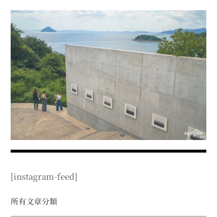
menu
expan
expan
秘魯旅遊
child
child
menu
menu
expan
expan
expan
法國旅遊
child
child
child
menu
menu
menu
expan
expan
expan
expan
國內旅遊
child
child
child
child
menu
menu
menu
menu
expan
expan
expan
expan
店家邀約
child
child
child
child
menu
menu
menu
menu
expan
expan
expan
聯絡我
expan
child
child
child
child
menu
menu
menu
menu
expan
expan
child
child
menu
menu
expan
expan
expan
child
child
child
menu
menu
menu
[instagram-feed]
expan
expan
expan
child
child
child
menu
menu
menu
expan
expan
所有文章分類
child
child
menu
menu