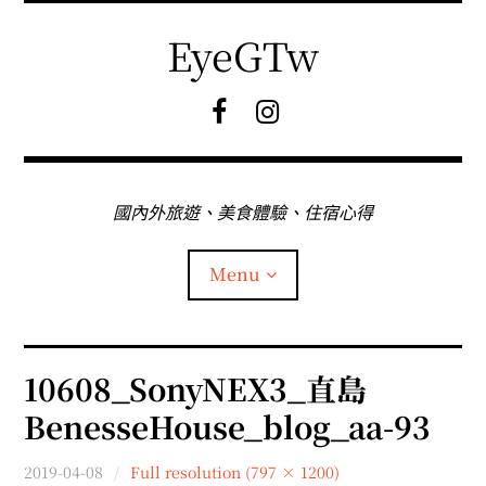
Skip
to
EyeGTw
content
F
I
B
G
粉
絲
專
國內外旅遊、美食體驗、住宿心得
頁
Menu
首頁
10608_SonyNEX3_直島
BenesseHouse_blog_aa-93
關於EyeGtw
2019-04-08
Full resolution (797 × 1200)
expan
日本旅遊
child