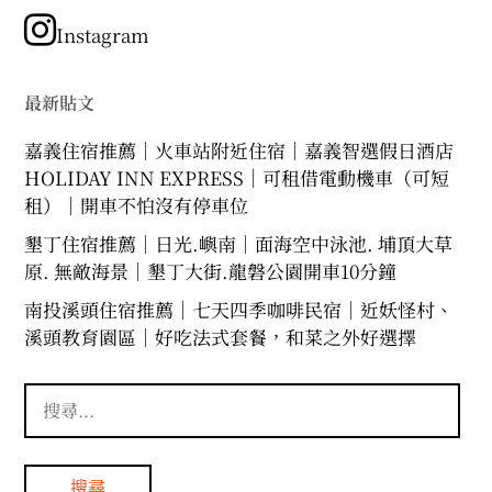
分
類
Instagram
最新貼文
嘉義住宿推薦｜火車站附近住宿｜嘉義智選假日酒店
HOLIDAY INN EXPRESS｜可租借電動機車（可短
租）｜開車不怕沒有停車位
墾丁住宿推薦｜日光.嶼南｜面海空中泳池. 埔頂大草
原. 無敵海景｜墾丁大街.龍磐公園開車10分鐘
南投溪頭住宿推薦｜七天四季咖啡民宿｜近妖怪村、
溪頭教育園區｜好吃法式套餐，和菜之外好選擇
搜
尋
關
鍵