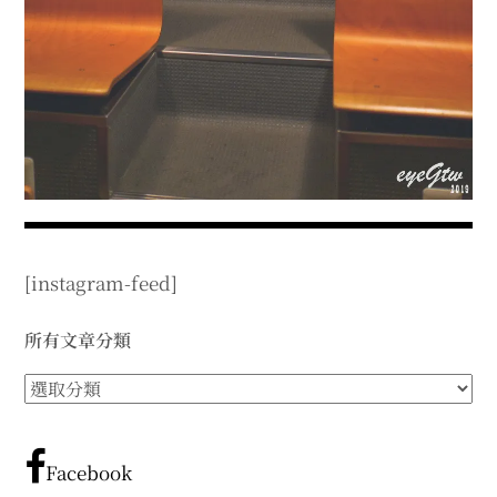
expan
expan
expan
child
child
child
menu
menu
menu
expan
expan
child
child
menu
menu
expan
expan
child
child
menu
menu
expan
expan
child
child
menu
menu
expan
child
menu
[instagram-feed]
所有文章分類
所
有
文
章
Facebook