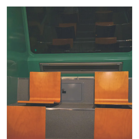
menu
expan
expan
秘魯旅遊
child
child
menu
menu
expan
expan
expan
法國旅遊
child
child
child
menu
menu
menu
expan
expan
expan
expan
國內旅遊
child
child
child
child
menu
menu
menu
menu
expan
expan
expan
expan
店家邀約
child
child
child
child
menu
menu
menu
menu
expan
expan
expan
聯絡我
expan
child
child
child
child
menu
menu
menu
menu
expan
expan
child
child
menu
menu
expan
expan
expan
child
child
child
menu
menu
menu
expan
expan
expan
child
child
child
menu
menu
menu
expan
expan
child
child
menu
menu