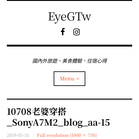
Skip
to
EyeGTw
content
F
I
B
G
粉
絲
專
國內外旅遊、美食體驗、住宿心得
頁
Menu
首頁
10708老婆穿搭
_SonyA7M2_blog_aa-15
關於EyeGtw
2019-05-31
Full resolution (1000 × 750)
expan
日本旅遊
child