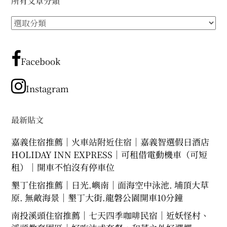
所有文章分類
expan
expan
expan
child
child
child
menu
menu
menu
所
expan
expan
child
child
有
menu
menu
文
expan
expan
child
child
menu
章
menu
Facebook
分
expan
expan
child
child
menu
menu
類
Instagram
expan
child
menu
最新貼文
嘉義住宿推薦｜火車站附近住宿｜嘉義智選假日酒店
HOLIDAY INN EXPRESS｜可租借電動機車（可短
租）｜開車不怕沒有停車位
墾丁住宿推薦｜日光.嶼南｜面海空中泳池. 埔頂大草
原. 無敵海景｜墾丁大街.龍磐公園開車10分鐘
南投溪頭住宿推薦｜七天四季咖啡民宿｜近妖怪村、