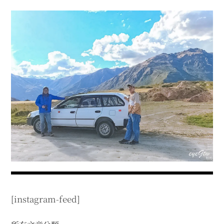
menu
expan
expan
秘魯旅遊
child
child
menu
menu
expan
expan
expan
法國旅遊
child
child
child
menu
menu
menu
expan
expan
expan
expan
國內旅遊
child
child
child
child
menu
menu
menu
menu
expan
expan
expan
expan
店家邀約
child
child
child
child
menu
menu
menu
menu
expan
expan
expan
聯絡我
expan
child
child
child
child
menu
menu
menu
menu
expan
expan
child
child
menu
menu
expan
expan
expan
child
child
child
menu
menu
menu
expan
expan
expan
child
child
child
menu
menu
menu
[instagram-feed]
expan
expan
child
child
menu
menu