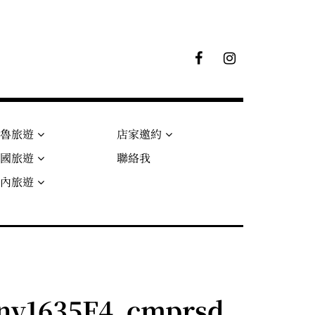
F
I
B
G
粉
絲
專
頁
秘魯旅遊
店家邀約
法國旅遊
聯絡我
國內旅遊
y1635F4_cmprsd_