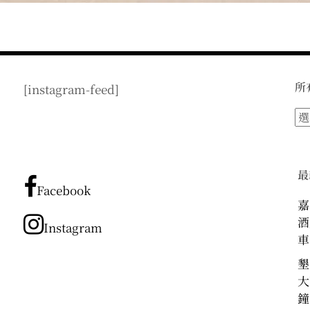
所
[instagram-feed]
所
有
文
章
最
分
Facebook
類
嘉
酒
Instagram
車
墾
大
鐘