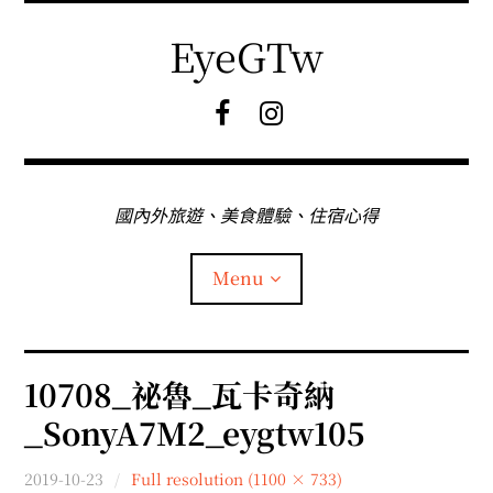
Skip
to
EyeGTw
content
F
I
B
G
粉
絲
專
國內外旅遊、美食體驗、住宿心得
頁
Menu
首頁
10708_祕魯_瓦卡奇納
_SonyA7M2_eygtw105
關於EyeGtw
2019-10-23
Full resolution (1100 × 733)
expan
日本旅遊
child