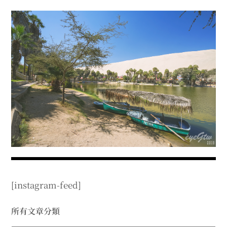
menu
expan
expan
秘魯旅遊
child
child
menu
menu
expan
expan
expan
法國旅遊
child
child
child
menu
menu
menu
expan
expan
expan
expan
國內旅遊
child
child
child
child
menu
menu
menu
menu
expan
expan
expan
expan
店家邀約
child
child
child
child
menu
menu
menu
menu
expan
expan
expan
聯絡我
expan
child
child
child
child
menu
menu
menu
menu
expan
expan
child
child
menu
menu
expan
expan
expan
child
child
child
menu
menu
menu
[instagram-feed]
expan
expan
expan
child
child
child
menu
menu
menu
expan
expan
所有文章分類
child
child
menu
menu