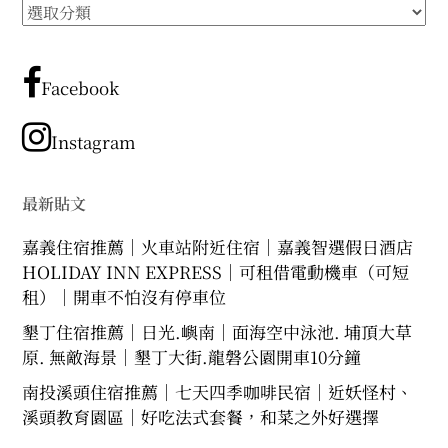
所
expan
expan
expan
child
child
child
menu
menu
menu
有
文
expan
expan
child
child
menu
menu
章
Facebook
expan
expan
分
child
child
menu
menu
類
Instagram
expan
expan
child
child
menu
menu
expan
最新貼文
child
menu
嘉義住宿推薦｜火車站附近住宿｜嘉義智選假日酒店
HOLIDAY INN EXPRESS｜可租借電動機車（可短
租）｜開車不怕沒有停車位
墾丁住宿推薦｜日光.嶼南｜面海空中泳池. 埔頂大草
原. 無敵海景｜墾丁大街.龍磐公園開車10分鐘
南投溪頭住宿推薦｜七天四季咖啡民宿｜近妖怪村、
溪頭教育園區｜好吃法式套餐，和菜之外好選擇