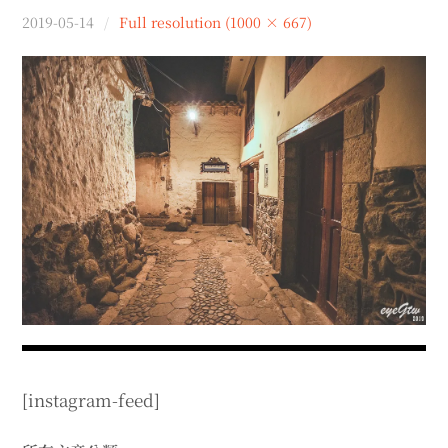
menu
2019-05-14
Full resolution (1000 × 667)
expan
expan
秘魯旅遊
child
child
menu
menu
expan
expan
expan
法國旅遊
child
child
child
menu
menu
menu
expan
expan
expan
expan
國內旅遊
child
child
child
child
menu
menu
menu
menu
expan
expan
expan
expan
店家邀約
child
child
child
child
menu
menu
menu
menu
expan
expan
expan
聯絡我
expan
child
child
child
child
menu
menu
menu
menu
expan
expan
child
child
menu
menu
expan
expan
expan
child
child
child
menu
menu
menu
expan
expan
expan
child
child
child
menu
menu
menu
[instagram-feed]
expan
expan
child
child
menu
menu