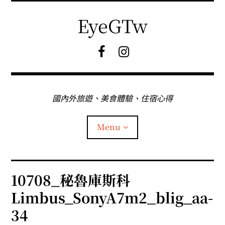
Skip
to
EyeGTw
content
F
I
B
G
粉
絲
專
國內外旅遊、美食體驗、住宿心得
頁
Menu
首頁
10708_秘魯庫斯科
Limbus_SonyA7m2_blig_aa-
關於EyeGtw
34
expan
日本旅遊
child