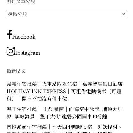
所有文章分類
expan
expan
expan
child
child
child
menu
menu
menu
所
expan
expan
child
child
有
menu
menu
文
expan
expan
child
child
menu
menu
章
Facebook
分
expan
expan
child
child
menu
menu
類
Instagram
expan
child
menu
最新貼文
嘉義住宿推薦｜火車站附近住宿｜嘉義智選假日酒店
HOLIDAY INN EXPRESS｜可租借電動機車（可短
租）｜開車不怕沒有停車位
墾丁住宿推薦｜日光.嶼南｜面海空中泳池. 埔頂大草
原. 無敵海景｜墾丁大街.龍磐公園開車10分鐘
南投溪頭住宿推薦｜七天四季咖啡民宿｜近妖怪村、