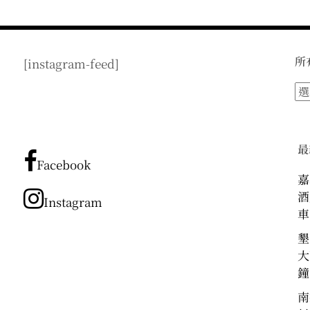
所
[instagram-feed]
所
有
文
章
最
分
Facebook
類
嘉
酒
Instagram
車
墾
大
鐘
南