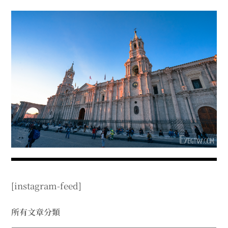
menu
expan
expan
秘魯旅遊
child
child
menu
menu
expan
expan
expan
法國旅遊
child
child
child
menu
menu
menu
expan
expan
expan
expan
國內旅遊
child
child
child
child
menu
menu
menu
menu
expan
expan
expan
expan
店家邀約
child
child
child
child
menu
menu
menu
menu
expan
expan
expan
聯絡我
expan
child
child
child
child
menu
menu
menu
menu
expan
expan
child
child
menu
menu
expan
expan
expan
child
child
child
menu
menu
menu
[instagram-feed]
expan
expan
expan
child
child
child
menu
menu
menu
expan
expan
所有文章分類
child
child
menu
menu