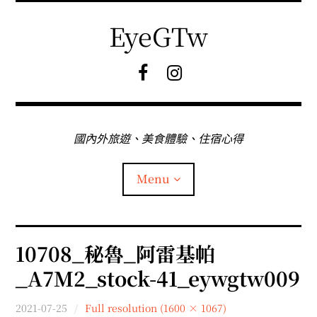
Skip
to
EyeGTw
content
F
I
B
G
粉
絲
專
國內外旅遊、美食體驗、住宿心得
頁
Menu
首頁
10708_秘魯_阿雷基帕
_A7M2_stock-41_eywgtw009
關於EyeGtw
2021-07-25
Full resolution (1600 × 1067)
expan
日本旅遊
child