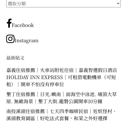
所
expan
expan
expan
child
child
child
menu
menu
menu
有
文
expan
expan
child
child
menu
menu
章
Facebook
expan
expan
分
child
child
menu
menu
類
Instagram
expan
expan
child
child
menu
menu
expan
最新貼文
child
menu
嘉義住宿推薦｜火車站附近住宿｜嘉義智選假日酒店
HOLIDAY INN EXPRESS｜可租借電動機車（可短
租）｜開車不怕沒有停車位
墾丁住宿推薦｜日光.嶼南｜面海空中泳池. 埔頂大草
原. 無敵海景｜墾丁大街.龍磐公園開車10分鐘
南投溪頭住宿推薦｜七天四季咖啡民宿｜近妖怪村、
溪頭教育園區｜好吃法式套餐，和菜之外好選擇