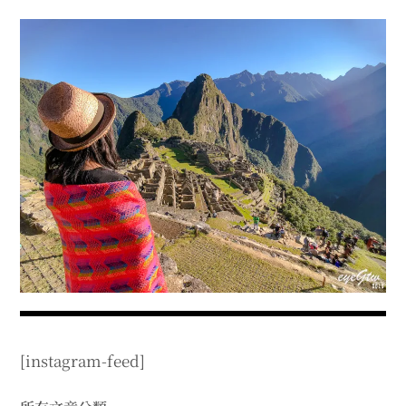
menu
expan
expan
秘魯旅遊
child
child
menu
menu
expan
expan
expan
法國旅遊
child
child
child
menu
menu
menu
expan
expan
expan
expan
國內旅遊
child
child
child
child
menu
menu
menu
menu
expan
expan
expan
expan
店家邀約
child
child
child
child
menu
menu
menu
menu
expan
expan
expan
聯絡我
expan
child
child
child
child
menu
menu
menu
menu
expan
expan
child
child
menu
menu
expan
expan
expan
child
child
child
menu
menu
menu
expan
expan
expan
child
child
child
menu
menu
menu
[instagram-feed]
expan
expan
child
child
menu
menu