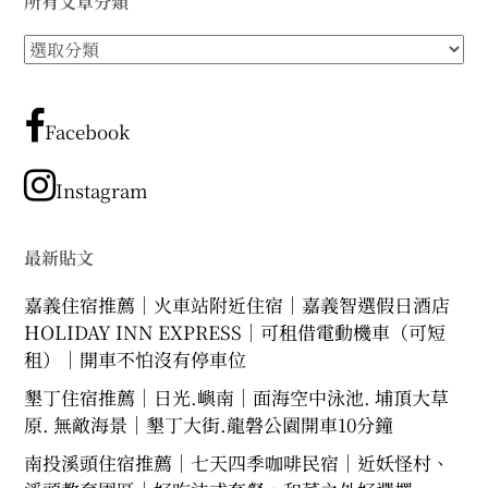
所有文章分類
expan
expan
expan
child
child
child
menu
menu
menu
所
expan
expan
child
child
有
menu
menu
文
expan
expan
child
child
menu
章
menu
Facebook
分
expan
expan
child
child
menu
menu
類
Instagram
expan
child
menu
最新貼文
嘉義住宿推薦｜火車站附近住宿｜嘉義智選假日酒店
HOLIDAY INN EXPRESS｜可租借電動機車（可短
租）｜開車不怕沒有停車位
墾丁住宿推薦｜日光.嶼南｜面海空中泳池. 埔頂大草
原. 無敵海景｜墾丁大街.龍磐公園開車10分鐘
南投溪頭住宿推薦｜七天四季咖啡民宿｜近妖怪村、