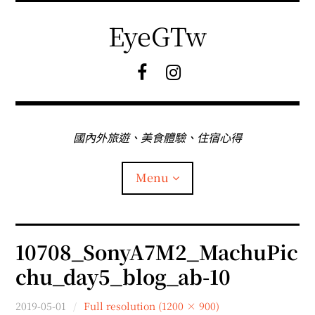
Skip
to
EyeGTw
content
F
I
B
G
粉
絲
專
國內外旅遊、美食體驗、住宿心得
頁
Menu
首頁
10708_SonyA7M2_MachuPic
chu_day5_blog_ab-10
關於EyeGtw
2019-05-01
Full resolution (1200 × 900)
expan
日本旅遊
child