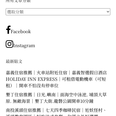
所有文章分類
expan
expan
expan
child
child
child
menu
menu
menu
所
expan
expan
child
child
有
menu
menu
文
expan
expan
child
child
menu
章
menu
Facebook
分
expan
expan
child
child
menu
menu
類
Instagram
expan
child
menu
最新貼文
嘉義住宿推薦｜火車站附近住宿｜嘉義智選假日酒店
HOLIDAY INN EXPRESS｜可租借電動機車（可短
租）｜開車不怕沒有停車位
墾丁住宿推薦｜日光.嶼南｜面海空中泳池. 埔頂大草
原. 無敵海景｜墾丁大街.龍磐公園開車10分鐘
南投溪頭住宿推薦｜七天四季咖啡民宿｜近妖怪村、