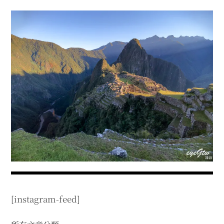
menu
expan
expan
秘魯旅遊
child
child
menu
menu
expan
expan
expan
法國旅遊
child
child
child
menu
menu
menu
expan
expan
expan
expan
國內旅遊
child
child
child
child
menu
menu
menu
menu
expan
expan
expan
expan
店家邀約
child
child
child
child
menu
menu
menu
menu
expan
expan
expan
聯絡我
expan
child
child
child
child
menu
menu
menu
menu
expan
expan
child
child
menu
menu
expan
expan
expan
child
child
child
menu
menu
menu
expan
expan
expan
child
child
child
menu
menu
menu
[instagram-feed]
expan
expan
child
child
menu
menu