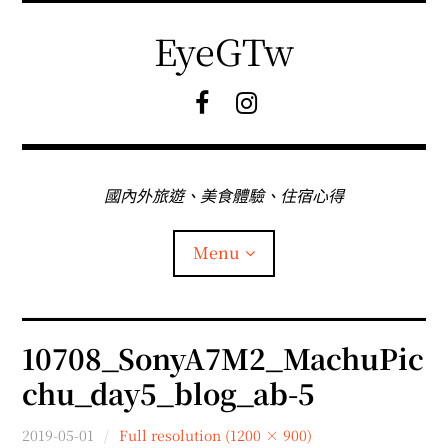
Skip
to
EyeGTw
content
F
I
B
G
粉
絲
專
國內外旅遊、美食體驗、住宿心得
頁
Menu
首頁
10708_SonyA7M2_MachuPic
chu_day5_blog_ab-5
關於EyeGtw
2019-05-01
Full resolution (1200 × 900)
expan
日本旅遊
child