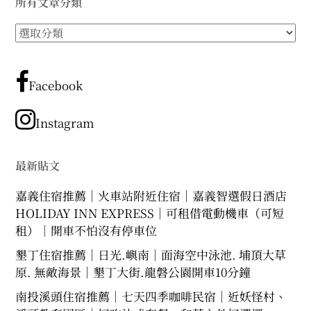
所有文章分類
expan
expan
expan
child
child
child
menu
menu
menu
所
expan
expan
child
child
有
menu
menu
文
expan
expan
child
child
menu
menu
章
Facebook
分
expan
expan
child
child
menu
menu
類
Instagram
expan
child
menu
最新貼文
嘉義住宿推薦｜火車站附近住宿｜嘉義智選假日酒店
HOLIDAY INN EXPRESS｜可租借電動機車（可短
租）｜開車不怕沒有停車位
墾丁住宿推薦｜日光.嶼南｜面海空中泳池. 埔頂大草
原. 無敵海景｜墾丁大街.龍磐公園開車10分鐘
南投溪頭住宿推薦｜七天四季咖啡民宿｜近妖怪村、