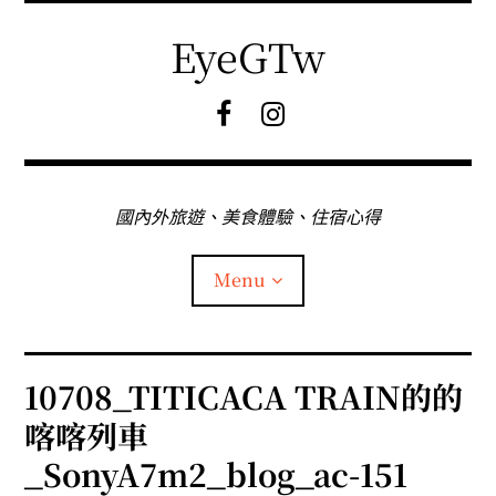
Skip
to
EyeGTw
content
F
I
B
G
粉
絲
專
國內外旅遊、美食體驗、住宿心得
頁
Menu
首頁
10708_TITICACA TRAIN的的
喀喀列車
關於EyeGtw
_SonyA7m2_blog_ac-151
expan
日本旅遊
child