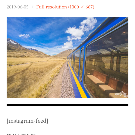
menu
2019-06-05
Full resolution (1000 × 667)
expan
expan
秘魯旅遊
child
child
menu
menu
expan
expan
expan
法國旅遊
child
child
child
menu
menu
menu
expan
expan
expan
expan
國內旅遊
child
child
child
child
menu
menu
menu
menu
expan
expan
expan
expan
店家邀約
child
child
child
child
menu
menu
menu
menu
expan
expan
expan
聯絡我
expan
child
child
child
child
menu
menu
menu
menu
expan
expan
child
child
menu
menu
expan
expan
expan
child
child
child
menu
menu
menu
expan
expan
expan
child
child
child
menu
menu
menu
[instagram-feed]
expan
expan
child
child
menu
menu