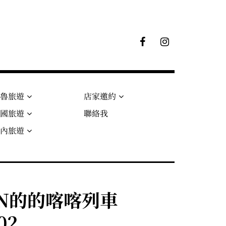
F
I
B
G
粉
絲
專
頁
秘魯旅遊
店家邀約
法國旅遊
聯絡我
國內旅遊
RAIN的的喀喀列車
02