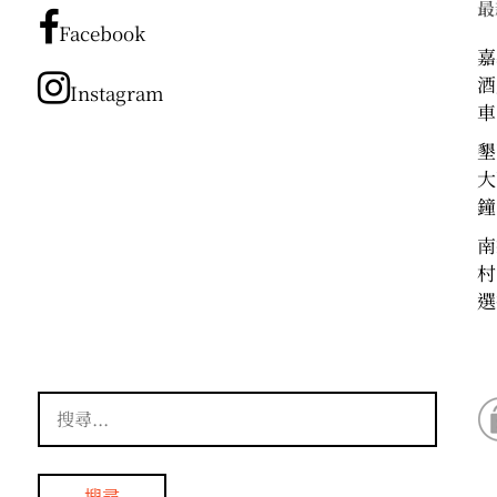
最
分
Facebook
類
嘉
酒
Instagram
車
墾
大
鐘
南
村
選
搜
尋
關
鍵