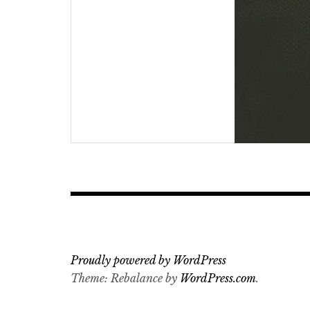
Proudly powered by WordPress
Theme: Rebalance by
WordPress.com
.