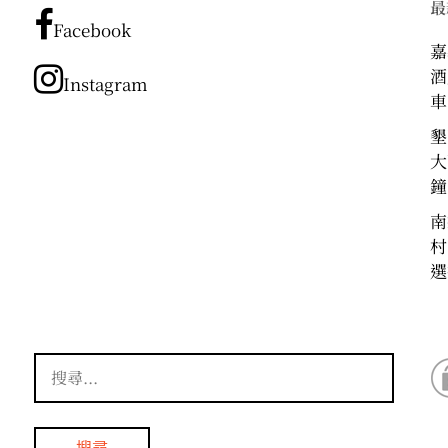
最
分
Facebook
類
嘉
酒
Instagram
車
墾
大
鐘
南
村
選
搜
尋
關
鍵