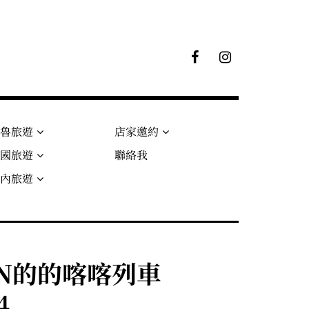
F
I
B
G
粉
絲
專
頁
秘魯旅遊
店家邀約
法國旅遊
聯絡我
國內旅遊
RAIN的的喀喀列車
4