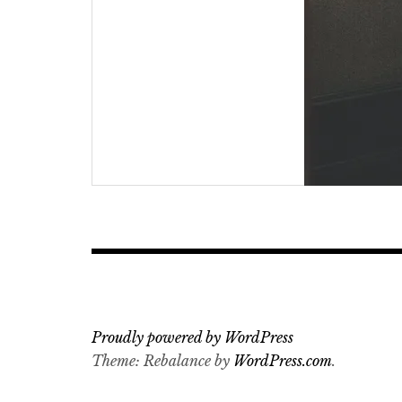
Proudly powered by WordPress
Theme: Rebalance by
WordPress.com
.