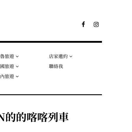
F
I
B
G
粉
絲
專
頁
秘魯旅遊
店家邀約
法國旅遊
聯絡我
國內旅遊
RAIN的的喀喀列車