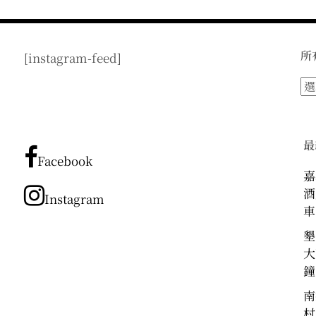
所
[instagram-feed]
所
有
文
章
最
分
Facebook
類
嘉
酒
Instagram
車
墾
大
鐘
南
村