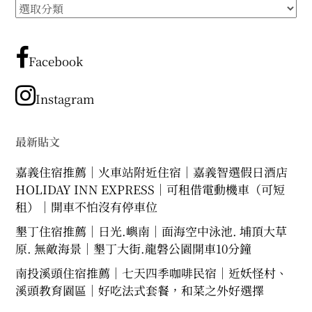
所
expan
expan
expan
child
child
child
menu
menu
menu
有
文
expan
expan
child
child
menu
menu
章
Facebook
expan
expan
分
child
child
menu
menu
類
Instagram
expan
expan
child
child
menu
menu
expan
最新貼文
child
menu
嘉義住宿推薦｜火車站附近住宿｜嘉義智選假日酒店
HOLIDAY INN EXPRESS｜可租借電動機車（可短
租）｜開車不怕沒有停車位
墾丁住宿推薦｜日光.嶼南｜面海空中泳池. 埔頂大草
原. 無敵海景｜墾丁大街.龍磐公園開車10分鐘
南投溪頭住宿推薦｜七天四季咖啡民宿｜近妖怪村、
溪頭教育園區｜好吃法式套餐，和菜之外好選擇