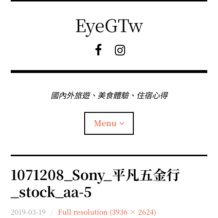
Skip
to
EyeGTw
content
F
I
B
G
粉
絲
專
國內外旅遊、美食體驗、住宿心得
頁
Menu
首頁
1071208_Sony_平凡五金行
_stock_aa-5
關於EyeGtw
2019-03-19
Full resolution (3936 × 2624)
expan
日本旅遊
child