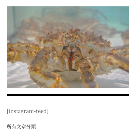
menu
expan
expan
秘魯旅遊
child
child
menu
menu
expan
expan
expan
法國旅遊
child
child
child
menu
menu
menu
expan
expan
expan
expan
國內旅遊
child
child
child
child
menu
menu
menu
menu
expan
expan
expan
expan
店家邀約
child
child
child
child
menu
menu
menu
menu
expan
expan
expan
聯絡我
expan
child
child
child
child
menu
menu
menu
menu
expan
expan
child
child
menu
menu
expan
expan
expan
child
child
child
menu
menu
menu
[instagram-feed]
expan
expan
expan
child
child
child
menu
menu
menu
expan
expan
所有文章分類
child
child
menu
menu