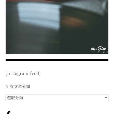
expan
expan
expan
child
child
child
menu
menu
menu
expan
expan
child
child
menu
menu
expan
expan
child
child
menu
menu
expan
expan
child
child
menu
menu
expan
child
menu
[instagram-feed]
所有文章分類
所
有
文