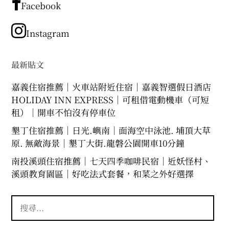
章
Facebook
分
類
Instagram
最新貼文
嘉義住宿推薦｜火車站附近住宿｜嘉義智選假日酒店
HOLIDAY INN EXPRESS｜可租借電動機車（可短
租）｜開車不怕沒有停車位
墾丁住宿推薦｜日光.嶼南｜面海空中泳池. 埔頂大草
原. 無敵海景｜墾丁大街.龍磐公園開車10分鐘
南投溪頭住宿推薦｜七天四季咖啡民宿｜近妖怪村、
溪頭教育園區｜好吃法式套餐，和菜之外好選擇
搜
尋
關