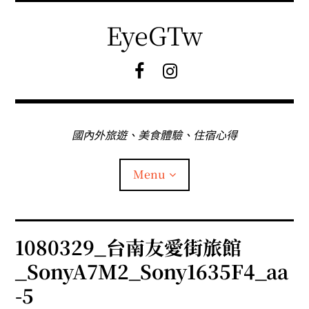
Skip
to
EyeGTw
content
F
I
B
G
粉
絲
專
國內外旅遊、美食體驗、住宿心得
頁
Menu
首頁
1080329_台南友愛街旅館
_SonyA7M2_Sony1635F4_aa
關於EyeGtw
-5
expan
日本旅遊
child