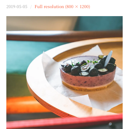
menu
2019-05-05
Full resolution (800 × 1200)
expan
expan
秘魯旅遊
child
child
menu
menu
expan
expan
expan
法國旅遊
child
child
child
menu
menu
menu
expan
expan
expan
expan
國內旅遊
child
child
child
child
menu
menu
menu
menu
expan
expan
expan
expan
店家邀約
child
child
child
child
menu
menu
menu
menu
expan
expan
expan
聯絡我
expan
child
child
child
child
menu
menu
menu
menu
expan
expan
child
child
menu
menu
expan
expan
expan
child
child
child
menu
menu
menu
expan
expan
expan
child
child
child
menu
menu
menu
expan
expan
child
child
menu
menu