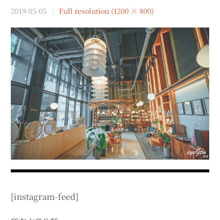
menu
2019-05-05
Full resolution (1200 × 800)
expan
expan
秘魯旅遊
child
child
menu
menu
expan
expan
expan
法國旅遊
child
child
child
menu
menu
menu
expan
expan
expan
expan
國內旅遊
child
child
child
child
menu
menu
menu
menu
expan
expan
expan
expan
店家邀約
child
child
child
child
menu
menu
menu
menu
expan
expan
expan
聯絡我
expan
child
child
child
child
menu
menu
menu
menu
expan
expan
child
child
menu
menu
expan
expan
expan
child
child
child
menu
menu
menu
expan
expan
expan
child
child
child
menu
menu
menu
[instagram-feed]
expan
expan
child
child
menu
menu