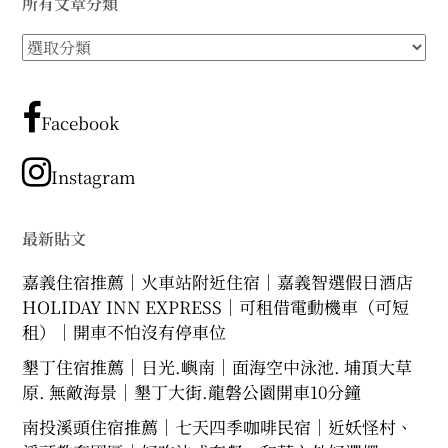
所有文章分類
expan
expan
expan
child
child
child
menu
menu
menu
所
expan
expan
child
child
有
menu
menu
文
expan
expan
child
child
menu
menu
章
Facebook
分
expan
expan
child
child
menu
menu
類
Instagram
expan
child
menu
最新貼文
嘉義住宿推薦｜火車站附近住宿｜嘉義智選假日酒店
HOLIDAY INN EXPRESS｜可租借電動機車（可短
租）｜開車不怕沒有停車位
墾丁住宿推薦｜日光.嶼南｜面海空中泳池. 埔頂大草
原. 無敵海景｜墾丁大街.龍磐公園開車10分鐘
南投溪頭住宿推薦｜七天四季咖啡民宿｜近妖怪村、