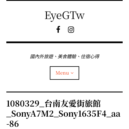
Skip
to
EyeGTw
content
F
I
B
G
粉
絲
專
國內外旅遊、美食體驗、住宿心得
頁
Menu
首頁
1080329_台南友愛街旅館
_SonyA7M2_Sony1635F4_aa
關於EyeGtw
-86
expan
日本旅遊
child