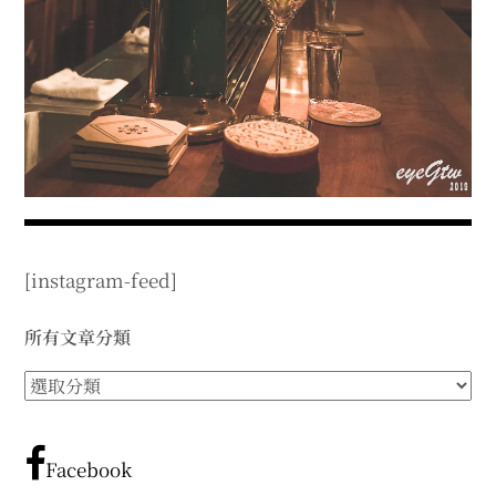
expan
expan
expan
child
child
child
menu
menu
menu
expan
expan
child
child
menu
menu
expan
expan
child
child
menu
menu
expan
expan
child
child
menu
menu
expan
child
menu
[instagram-feed]
所有文章分類
所
有
文
章
Facebook
分