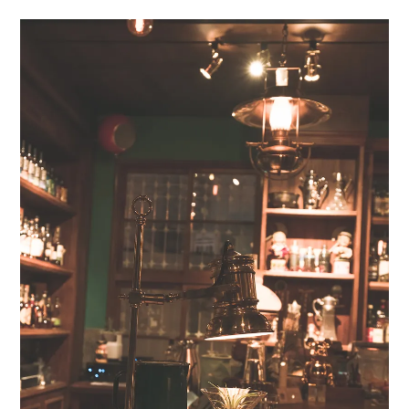
menu
expan
expan
秘魯旅遊
child
child
menu
menu
expan
expan
expan
法國旅遊
child
child
child
menu
menu
menu
expan
expan
expan
expan
國內旅遊
child
child
child
child
menu
menu
menu
menu
expan
expan
expan
expan
店家邀約
child
child
child
child
menu
menu
menu
menu
expan
expan
expan
聯絡我
expan
child
child
child
child
menu
menu
menu
menu
expan
expan
child
child
menu
menu
expan
expan
expan
child
child
child
menu
menu
menu
expan
expan
expan
child
child
child
menu
menu
menu
expan
expan
child
child
menu
menu