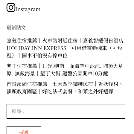
類
Instagram
最新貼文
嘉義住宿推薦｜火車站附近住宿｜嘉義智選假日酒店
HOLIDAY INN EXPRESS｜可租借電動機車（可短
租）｜開車不怕沒有停車位
墾丁住宿推薦｜日光.嶼南｜面海空中泳池. 埔頂大草
原. 無敵海景｜墾丁大街.龍磐公園開車10分鐘
南投溪頭住宿推薦｜七天四季咖啡民宿｜近妖怪村、
溪頭教育園區｜好吃法式套餐，和菜之外好選擇
搜
尋
關
鍵