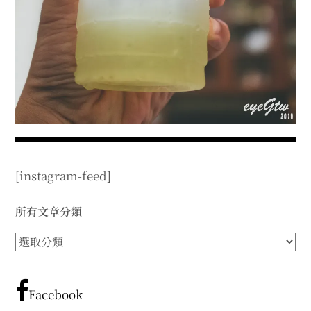
expan
expan
expan
child
child
child
menu
menu
menu
expan
expan
child
child
menu
menu
expan
expan
child
child
menu
menu
expan
expan
child
child
menu
menu
expan
child
menu
[instagram-feed]
所有文章分類
所
有
文
章
Facebook
分