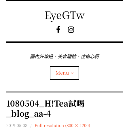
Skip
to
EyeGTw
content
F
I
B
G
粉
絲
專
國內外旅遊、美食體驗、住宿心得
頁
Menu
首頁
1080504_H!Tea試喝
_blog_aa-4
關於EyeGtw
2019-05-08
Full resolution (800 × 1200)
expan
日本旅遊
child