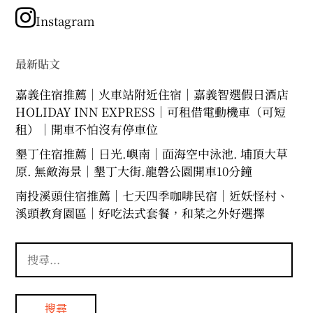
類
Instagram
最新貼文
嘉義住宿推薦｜火車站附近住宿｜嘉義智選假日酒店
HOLIDAY INN EXPRESS｜可租借電動機車（可短
租）｜開車不怕沒有停車位
墾丁住宿推薦｜日光.嶼南｜面海空中泳池. 埔頂大草
原. 無敵海景｜墾丁大街.龍磐公園開車10分鐘
南投溪頭住宿推薦｜七天四季咖啡民宿｜近妖怪村、
溪頭教育園區｜好吃法式套餐，和菜之外好選擇
搜
尋
關
鍵