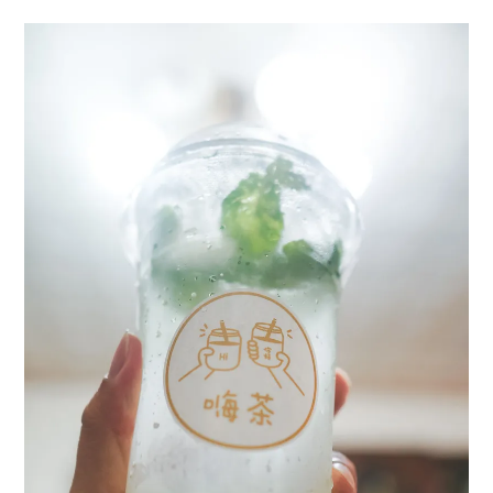
menu
expan
expan
秘魯旅遊
child
child
menu
menu
expan
expan
expan
法國旅遊
child
child
child
menu
menu
menu
expan
expan
expan
expan
國內旅遊
child
child
child
child
menu
menu
menu
menu
expan
expan
expan
expan
店家邀約
child
child
child
child
menu
menu
menu
menu
expan
expan
expan
聯絡我
expan
child
child
child
child
menu
menu
menu
menu
expan
expan
child
child
menu
menu
expan
expan
expan
child
child
child
menu
menu
menu
expan
expan
expan
child
child
child
menu
menu
menu
expan
expan
child
child
menu
menu