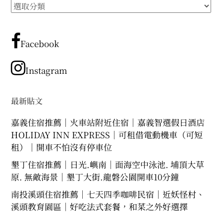
所
expan
expan
expan
child
child
child
menu
menu
menu
有
文
expan
expan
child
child
menu
menu
章
Facebook
expan
expan
分
child
child
menu
menu
類
Instagram
expan
expan
child
child
menu
menu
expan
最新貼文
child
menu
嘉義住宿推薦｜火車站附近住宿｜嘉義智選假日酒店
HOLIDAY INN EXPRESS｜可租借電動機車（可短
租）｜開車不怕沒有停車位
墾丁住宿推薦｜日光.嶼南｜面海空中泳池. 埔頂大草
原. 無敵海景｜墾丁大街.龍磐公園開車10分鐘
南投溪頭住宿推薦｜七天四季咖啡民宿｜近妖怪村、
溪頭教育園區｜好吃法式套餐，和菜之外好選擇