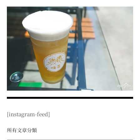
menu
expan
expan
秘魯旅遊
child
child
menu
menu
expan
expan
expan
法國旅遊
child
child
child
menu
menu
menu
expan
expan
expan
expan
國內旅遊
child
child
child
child
menu
menu
menu
menu
expan
expan
expan
expan
店家邀約
child
child
child
child
menu
menu
menu
menu
expan
expan
expan
聯絡我
expan
child
child
child
child
menu
menu
menu
menu
expan
expan
child
child
menu
menu
expan
expan
expan
child
child
child
menu
menu
menu
[instagram-feed]
expan
expan
expan
child
child
child
menu
menu
menu
expan
expan
所有文章分類
child
child
menu
menu