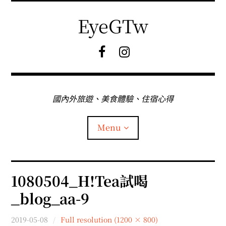
Skip
to
EyeGTw
content
F
I
B
G
粉
絲
專
國內外旅遊、美食體驗、住宿心得
頁
Menu
首頁
1080504_H!Tea試喝
_blog_aa-9
關於EyeGtw
2019-05-08
Full resolution (1200 × 800)
expan
日本旅遊
child