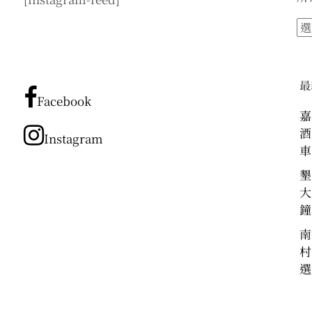
所
有
文
章
最
分
Facebook
類
嘉
酒
Instagram
車
墾
大
鐘
南
村
選