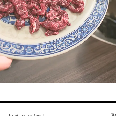
所
[instagram-feed]