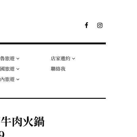
F
I
B
G
粉
絲
專
頁
秘魯旅遊
店家邀約
法國旅遊
聯絡我
國內旅遊
湖牛肉火鍋
9