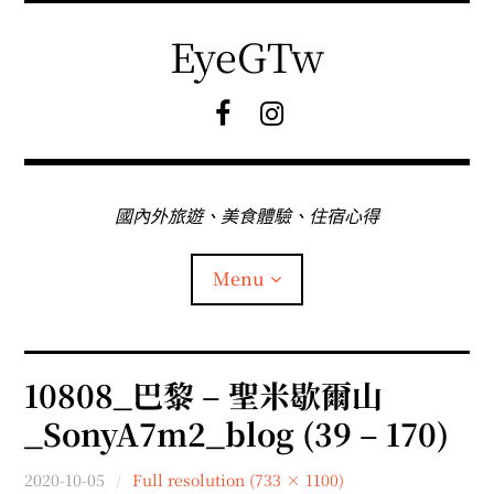
Skip
to
EyeGTw
content
F
I
B
G
粉
絲
專
國內外旅遊、美食體驗、住宿心得
頁
Menu
首頁
10808_巴黎 – 聖米歇爾山
_SonyA7m2_blog (39 – 170)
關於EyeGtw
2020-10-05
Full resolution (733 × 1100)
expan
日本旅遊
child