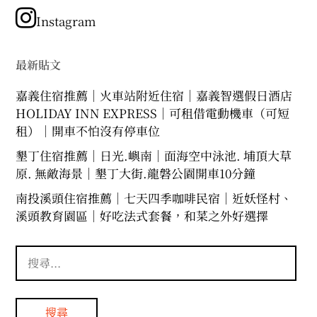
類
Instagram
最新貼文
嘉義住宿推薦｜火車站附近住宿｜嘉義智選假日酒店
HOLIDAY INN EXPRESS｜可租借電動機車（可短
租）｜開車不怕沒有停車位
墾丁住宿推薦｜日光.嶼南｜面海空中泳池. 埔頂大草
原. 無敵海景｜墾丁大街.龍磐公園開車10分鐘
南投溪頭住宿推薦｜七天四季咖啡民宿｜近妖怪村、
溪頭教育園區｜好吃法式套餐，和菜之外好選擇
搜
尋
關
鍵