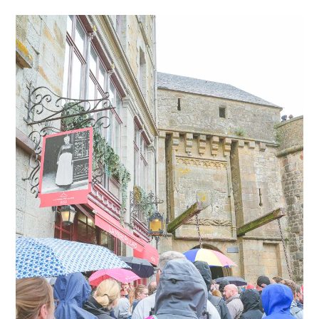
menu
expan
expan
秘魯旅遊
child
child
menu
menu
expan
expan
expan
法國旅遊
child
child
child
menu
menu
menu
expan
expan
expan
expan
國內旅遊
child
child
child
child
menu
menu
menu
menu
expan
expan
expan
expan
店家邀約
child
child
child
child
menu
menu
menu
menu
expan
expan
expan
聯絡我
expan
child
child
child
child
menu
menu
menu
menu
expan
expan
child
child
menu
menu
expan
expan
expan
child
child
child
menu
menu
menu
expan
expan
expan
child
child
child
menu
menu
menu
expan
expan
child
child
menu
menu