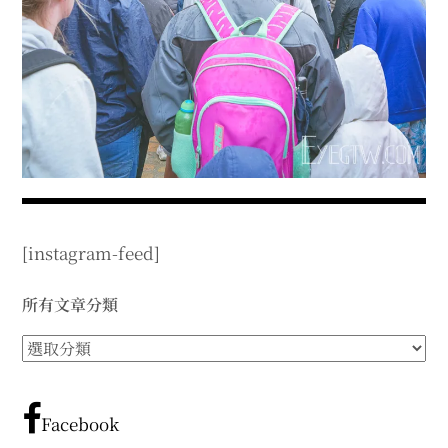
expan
expan
expan
child
child
child
menu
menu
menu
expan
expan
child
child
menu
menu
expan
expan
child
child
menu
menu
expan
expan
child
child
menu
menu
expan
child
menu
[instagram-feed]
所有文章分類
所
有
文
章
Facebook
分