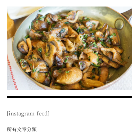
menu
expan
expan
秘魯旅遊
child
child
menu
menu
expan
expan
expan
法國旅遊
child
child
child
menu
menu
menu
expan
expan
expan
expan
國內旅遊
child
child
child
child
menu
menu
menu
menu
expan
expan
expan
expan
店家邀約
child
child
child
child
menu
menu
menu
menu
expan
expan
expan
聯絡我
expan
child
child
child
child
menu
menu
menu
menu
expan
expan
child
child
menu
menu
expan
expan
expan
child
child
child
menu
menu
menu
[instagram-feed]
expan
expan
expan
child
child
child
menu
menu
menu
expan
expan
所有文章分類
child
child
menu
menu