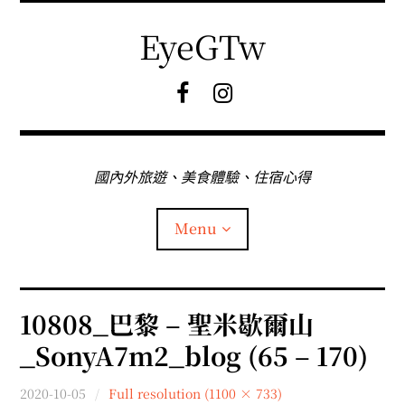
Skip
to
EyeGTw
content
F
I
B
G
粉
絲
專
國內外旅遊、美食體驗、住宿心得
頁
Menu
首頁
10808_巴黎 – 聖米歇爾山
_SonyA7m2_blog (65 – 170)
關於EyeGtw
2020-10-05
Full resolution (1100 × 733)
expan
日本旅遊
child