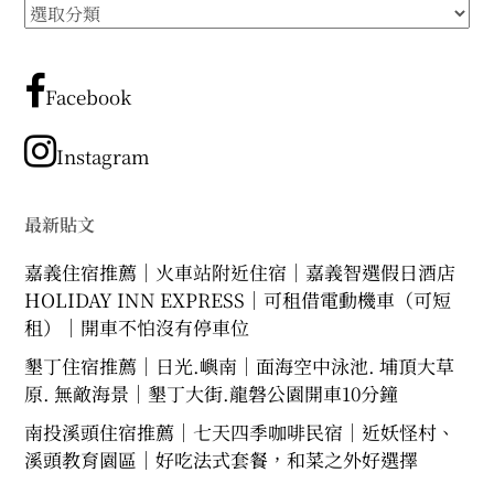
所
expan
expan
expan
child
child
child
menu
menu
menu
有
文
expan
expan
child
child
menu
menu
章
Facebook
expan
expan
分
child
child
menu
menu
類
Instagram
expan
expan
child
child
menu
menu
expan
最新貼文
child
menu
嘉義住宿推薦｜火車站附近住宿｜嘉義智選假日酒店
HOLIDAY INN EXPRESS｜可租借電動機車（可短
租）｜開車不怕沒有停車位
墾丁住宿推薦｜日光.嶼南｜面海空中泳池. 埔頂大草
原. 無敵海景｜墾丁大街.龍磐公園開車10分鐘
南投溪頭住宿推薦｜七天四季咖啡民宿｜近妖怪村、
溪頭教育園區｜好吃法式套餐，和菜之外好選擇