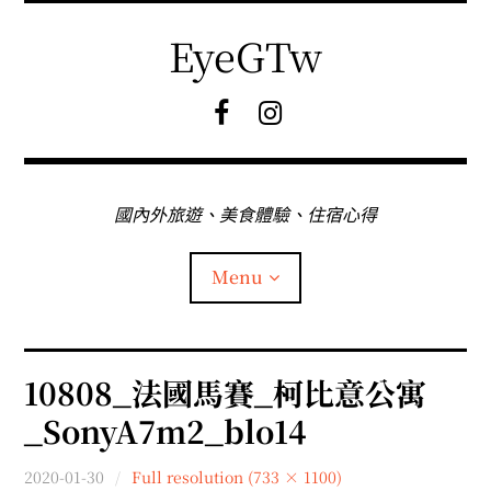
Skip
to
EyeGTw
content
F
I
B
G
粉
絲
專
國內外旅遊、美食體驗、住宿心得
頁
Menu
首頁
10808_法國馬賽_柯比意公寓
_SonyA7m2_blo14
關於EyeGtw
2020-01-30
Full resolution (733 × 1100)
expan
日本旅遊
child