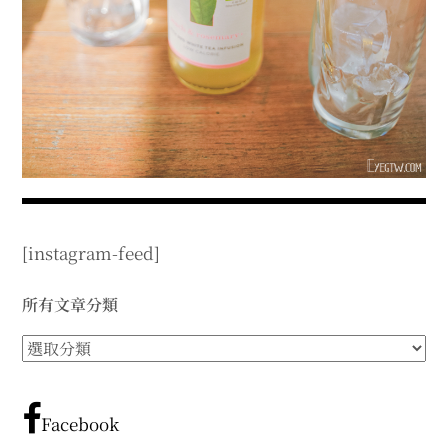
expan
expan
expan
child
child
child
menu
menu
menu
expan
expan
child
child
menu
menu
expan
expan
child
child
menu
menu
expan
expan
child
child
menu
menu
expan
child
menu
[instagram-feed]
所有文章分類
所
有
文
章
Facebook
分