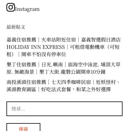
類
Instagram
最新貼文
嘉義住宿推薦｜火車站附近住宿｜嘉義智選假日酒店
HOLIDAY INN EXPRESS｜可租借電動機車（可短
租）｜開車不怕沒有停車位
墾丁住宿推薦｜日光.嶼南｜面海空中泳池. 埔頂大草
原. 無敵海景｜墾丁大街.龍磐公園開車10分鐘
南投溪頭住宿推薦｜七天四季咖啡民宿｜近妖怪村、
溪頭教育園區｜好吃法式套餐，和菜之外好選擇
搜
尋
關
鍵