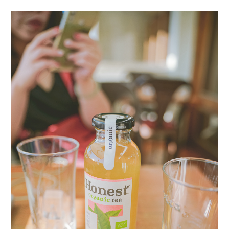
menu
expan
expan
秘魯旅遊
child
child
menu
menu
expan
expan
expan
法國旅遊
child
child
child
menu
menu
menu
expan
expan
expan
expan
國內旅遊
child
child
child
child
menu
menu
menu
menu
expan
expan
expan
expan
店家邀約
child
child
child
child
menu
menu
menu
menu
expan
expan
expan
聯絡我
expan
child
child
child
child
menu
menu
menu
menu
expan
expan
child
child
menu
menu
expan
expan
expan
child
child
child
menu
menu
menu
expan
expan
expan
child
child
child
menu
menu
menu
expan
expan
child
child
menu
menu