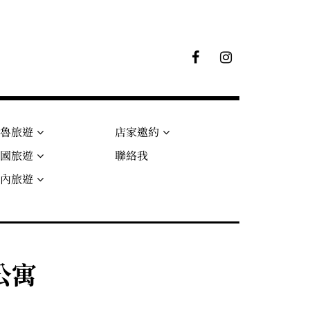
F
I
B
G
粉
絲
專
頁
秘魯旅遊
店家邀約
法國旅遊
聯絡我
國內旅遊
公寓