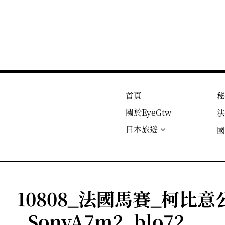
首頁
關於EyeGtw
日本旅遊
10808_法國馬賽_柯比意
_SonyA7m2_blo72