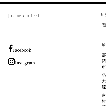
所
[instagram-feed]
所
有
文
章
最
分
Facebook
類
嘉
酒
Instagram
車
墾
大
鐘
南
村