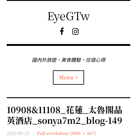
Skip
to
EyeGTw
content
F
I
B
G
粉
絲
專
國內外旅遊、美食體驗、住宿心得
頁
Menu
首頁
10908&11108_花蓮_太魯閣晶
英酒店_sonya7m2_blog-149
關於EyeGtw
2022-09-22
Full resolution (1000 × 667)
expan
日本旅遊
child