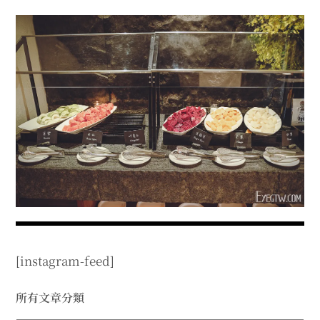
menu
expan
expan
秘魯旅遊
child
child
menu
menu
expan
expan
expan
法國旅遊
child
child
child
menu
menu
menu
expan
expan
expan
expan
國內旅遊
child
child
child
child
menu
menu
menu
menu
expan
expan
expan
expan
店家邀約
child
child
child
child
menu
menu
menu
menu
expan
expan
expan
聯絡我
expan
child
child
child
child
menu
menu
menu
menu
expan
expan
child
child
menu
menu
expan
expan
expan
child
child
child
menu
menu
menu
[instagram-feed]
expan
expan
expan
child
child
child
menu
menu
menu
expan
expan
所有文章分類
child
child
menu
menu