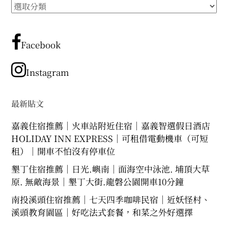
所
expan
expan
expan
child
child
child
menu
menu
menu
有
文
expan
expan
child
child
menu
menu
章
Facebook
expan
expan
分
child
child
menu
menu
類
Instagram
expan
expan
child
child
menu
menu
expan
最新貼文
child
menu
嘉義住宿推薦｜火車站附近住宿｜嘉義智選假日酒店
HOLIDAY INN EXPRESS｜可租借電動機車（可短
租）｜開車不怕沒有停車位
墾丁住宿推薦｜日光.嶼南｜面海空中泳池. 埔頂大草
原. 無敵海景｜墾丁大街.龍磐公園開車10分鐘
南投溪頭住宿推薦｜七天四季咖啡民宿｜近妖怪村、
溪頭教育園區｜好吃法式套餐，和菜之外好選擇