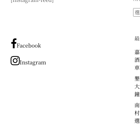
所
有
文
章
最
分
Facebook
類
嘉
酒
Instagram
車
墾
大
鐘
南
村
選