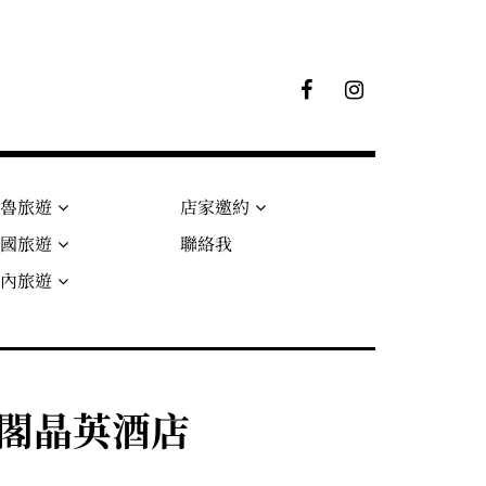
F
I
B
G
粉
絲
專
頁
秘魯旅遊
店家邀約
法國旅遊
聯絡我
國內旅遊
太魯閣晶英酒店