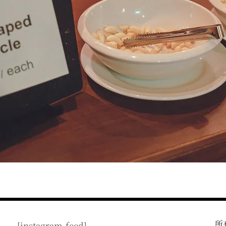
所
[instagram-feed]