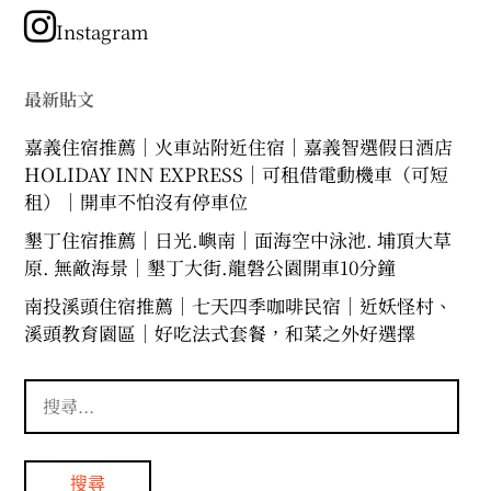
類
Instagram
最新貼文
嘉義住宿推薦｜火車站附近住宿｜嘉義智選假日酒店
HOLIDAY INN EXPRESS｜可租借電動機車（可短
租）｜開車不怕沒有停車位
墾丁住宿推薦｜日光.嶼南｜面海空中泳池. 埔頂大草
原. 無敵海景｜墾丁大街.龍磐公園開車10分鐘
南投溪頭住宿推薦｜七天四季咖啡民宿｜近妖怪村、
溪頭教育園區｜好吃法式套餐，和菜之外好選擇
搜
尋
關
鍵