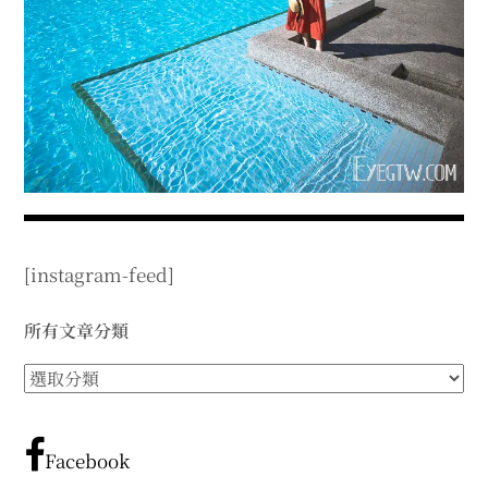
expan
expan
expan
child
child
child
menu
menu
menu
expan
expan
child
child
menu
menu
expan
expan
child
child
menu
menu
expan
expan
child
child
menu
menu
expan
child
menu
[instagram-feed]
所有文章分類
所
有
文
章
Facebook
分