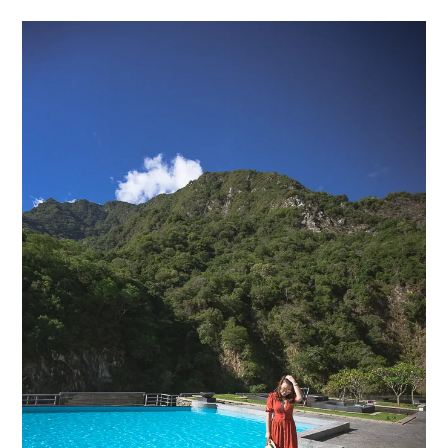
menu
expan
expan
秘魯旅遊
child
child
menu
menu
expan
expan
expan
法國旅遊
child
child
child
menu
menu
menu
expan
expan
expan
expan
國內旅遊
child
child
child
child
menu
menu
menu
menu
expan
expan
expan
expan
店家邀約
child
child
child
child
menu
menu
menu
menu
expan
expan
expan
聯絡我
expan
child
child
child
child
menu
menu
menu
menu
expan
expan
child
child
menu
menu
expan
expan
expan
child
child
child
menu
menu
menu
expan
expan
expan
child
child
child
menu
menu
menu
expan
expan
child
child
menu
menu