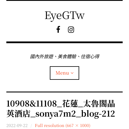
Skip
to
EyeGTw
content
F
I
B
G
粉
絲
專
國內外旅遊、美食體驗、住宿心得
頁
Menu
首頁
10908&11108_花蓮_太魯閣晶
英酒店_sonya7m2_blog-212
關於EyeGtw
2022-09-22
Full resolution (667 × 1000)
expan
日本旅遊
child