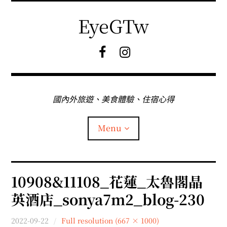
Skip
to
EyeGTw
content
F
I
B
G
粉
絲
專
國內外旅遊、美食體驗、住宿心得
頁
Menu
首頁
10908&11108_花蓮_太魯閣晶
英酒店_sonya7m2_blog-230
關於EyeGtw
2022-09-22
Full resolution (667 × 1000)
expan
日本旅遊
child