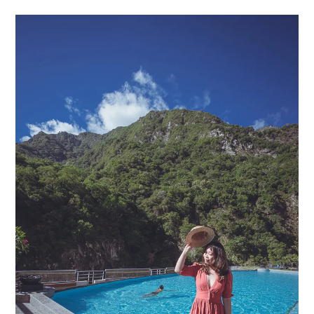
menu
expan
expan
秘魯旅遊
child
child
menu
menu
expan
expan
expan
法國旅遊
child
child
child
menu
menu
menu
expan
expan
expan
expan
國內旅遊
child
child
child
child
menu
menu
menu
menu
expan
expan
expan
expan
店家邀約
child
child
child
child
menu
menu
menu
menu
expan
expan
expan
聯絡我
expan
child
child
child
child
menu
menu
menu
menu
expan
expan
child
child
menu
menu
expan
expan
expan
child
child
child
menu
menu
menu
expan
expan
expan
child
child
child
menu
menu
menu
expan
expan
child
child
menu
menu