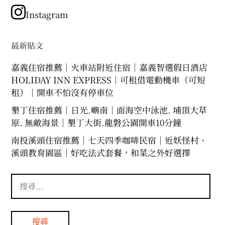
類
Instagram
最新貼文
嘉義住宿推薦｜火車站附近住宿｜嘉義智選假日酒店
HOLIDAY INN EXPRESS｜可租借電動機車（可短
租）｜開車不怕沒有停車位
墾丁住宿推薦｜日光.嶼南｜面海空中泳池. 埔頂大草
原. 無敵海景｜墾丁大街.龍磐公園開車10分鐘
南投溪頭住宿推薦｜七天四季咖啡民宿｜近妖怪村、
溪頭教育園區｜好吃法式套餐，和菜之外好選擇
搜
尋
關
鍵