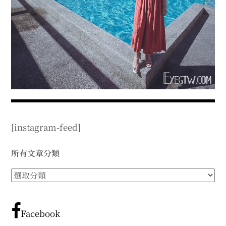
expan
expan
expan
child
child
child
menu
menu
menu
expan
expan
child
child
menu
menu
expan
expan
child
child
menu
menu
expan
expan
child
child
menu
menu
expan
child
menu
[instagram-feed]
所有文章分類
所
有
文
章
Facebook
分