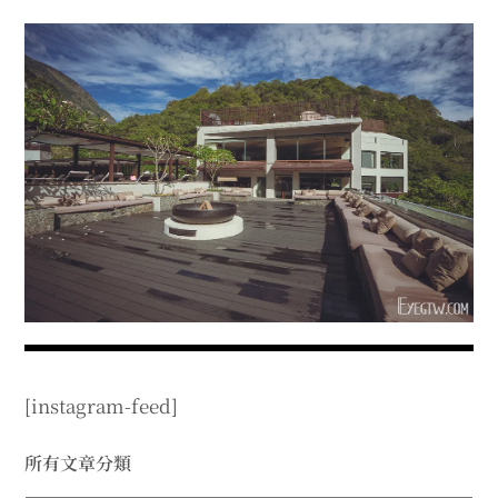
menu
expan
expan
秘魯旅遊
child
child
menu
menu
expan
expan
expan
法國旅遊
child
child
child
menu
menu
menu
expan
expan
expan
expan
國內旅遊
child
child
child
child
menu
menu
menu
menu
expan
expan
expan
expan
店家邀約
child
child
child
child
menu
menu
menu
menu
expan
expan
expan
聯絡我
expan
child
child
child
child
menu
menu
menu
menu
expan
expan
child
child
menu
menu
expan
expan
expan
child
child
child
menu
menu
menu
[instagram-feed]
expan
expan
expan
child
child
child
menu
menu
menu
expan
expan
所有文章分類
child
child
menu
menu