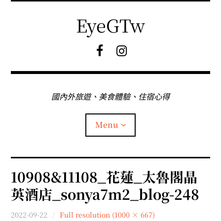
Skip
to
EyeGTw
content
F
I
B
G
粉
絲
專
國內外旅遊、美食體驗、住宿心得
頁
Menu
首頁
10908&11108_花蓮_太魯閣晶
英酒店_sonya7m2_blog-248
關於EyeGtw
2022-09-22
Full resolution (1000 × 667)
expan
日本旅遊
child