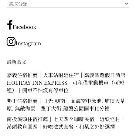
所
expan
expan
expan
child
child
child
menu
menu
menu
有
文
expan
expan
child
child
menu
menu
章
Facebook
expan
expan
分
child
child
menu
menu
類
Instagram
expan
expan
child
child
menu
menu
expan
最新貼文
child
menu
嘉義住宿推薦｜火車站附近住宿｜嘉義智選假日酒店
HOLIDAY INN EXPRESS｜可租借電動機車（可短
租）｜開車不怕沒有停車位
墾丁住宿推薦｜日光.嶼南｜面海空中泳池. 埔頂大草
原. 無敵海景｜墾丁大街.龍磐公園開車10分鐘
南投溪頭住宿推薦｜七天四季咖啡民宿｜近妖怪村、
溪頭教育園區｜好吃法式套餐，和菜之外好選擇