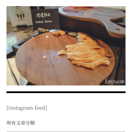
menu
expan
expan
秘魯旅遊
child
child
menu
menu
expan
expan
expan
法國旅遊
child
child
child
menu
menu
menu
expan
expan
expan
expan
國內旅遊
child
child
child
child
menu
menu
menu
menu
expan
expan
expan
expan
店家邀約
child
child
child
child
menu
menu
menu
menu
expan
expan
expan
聯絡我
expan
child
child
child
child
menu
menu
menu
menu
expan
expan
child
child
menu
menu
expan
expan
expan
child
child
child
menu
menu
menu
[instagram-feed]
expan
expan
expan
child
child
child
menu
menu
menu
expan
expan
所有文章分類
child
child
menu
menu