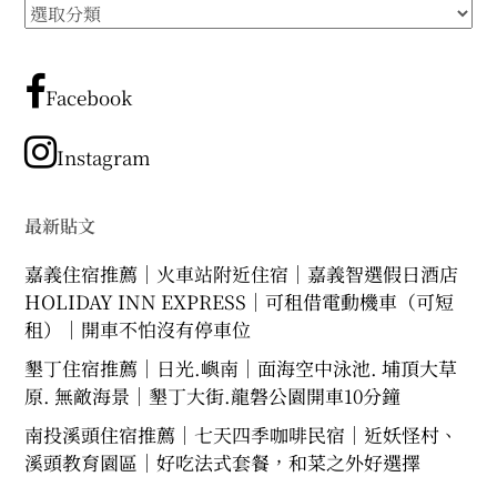
所
expan
expan
expan
child
child
child
menu
menu
menu
有
文
expan
expan
child
child
menu
menu
章
Facebook
expan
expan
分
child
child
menu
menu
類
Instagram
expan
expan
child
child
menu
menu
expan
最新貼文
child
menu
嘉義住宿推薦｜火車站附近住宿｜嘉義智選假日酒店
HOLIDAY INN EXPRESS｜可租借電動機車（可短
租）｜開車不怕沒有停車位
墾丁住宿推薦｜日光.嶼南｜面海空中泳池. 埔頂大草
原. 無敵海景｜墾丁大街.龍磐公園開車10分鐘
南投溪頭住宿推薦｜七天四季咖啡民宿｜近妖怪村、
溪頭教育園區｜好吃法式套餐，和菜之外好選擇