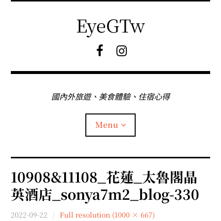
Skip
to
EyeGTw
content
F
I
B
G
粉
絲
專
國內外旅遊、美食體驗、住宿心得
頁
Menu
首頁
10908&11108_花蓮_太魯閣晶
英酒店_sonya7m2_blog-330
關於EyeGtw
2022-09-22
Full resolution (1000 × 667)
expan
日本旅遊
child