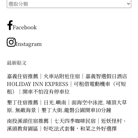
所
expan
expan
expan
child
child
child
menu
menu
menu
有
文
expan
expan
child
child
menu
menu
章
Facebook
expan
expan
分
child
child
menu
menu
類
Instagram
expan
expan
child
child
menu
menu
expan
最新貼文
child
menu
嘉義住宿推薦｜火車站附近住宿｜嘉義智選假日酒店
HOLIDAY INN EXPRESS｜可租借電動機車（可短
租）｜開車不怕沒有停車位
墾丁住宿推薦｜日光.嶼南｜面海空中泳池. 埔頂大草
原. 無敵海景｜墾丁大街.龍磐公園開車10分鐘
南投溪頭住宿推薦｜七天四季咖啡民宿｜近妖怪村、
溪頭教育園區｜好吃法式套餐，和菜之外好選擇