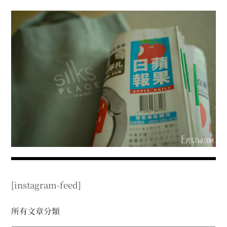
menu
expan
expan
秘魯旅遊
child
child
menu
menu
expan
expan
expan
法國旅遊
child
child
child
menu
menu
menu
expan
expan
expan
expan
國內旅遊
child
child
child
child
menu
menu
menu
menu
expan
expan
expan
expan
店家邀約
child
child
child
child
menu
menu
menu
menu
expan
expan
expan
聯絡我
expan
child
child
child
child
menu
menu
menu
menu
expan
expan
child
child
menu
menu
expan
expan
expan
child
child
child
menu
menu
menu
[instagram-feed]
expan
expan
expan
child
child
child
menu
menu
menu
expan
expan
所有文章分類
child
child
menu
menu