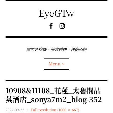
Skip
to
EyeGTw
content
F
I
B
G
粉
絲
專
國內外旅遊、美食體驗、住宿心得
頁
Menu
首頁
10908&11108_花蓮_太魯閣晶
英酒店_sonya7m2_blog-352
關於EyeGtw
2022-09-22
Full resolution (1000 × 667)
expan
日本旅遊
child