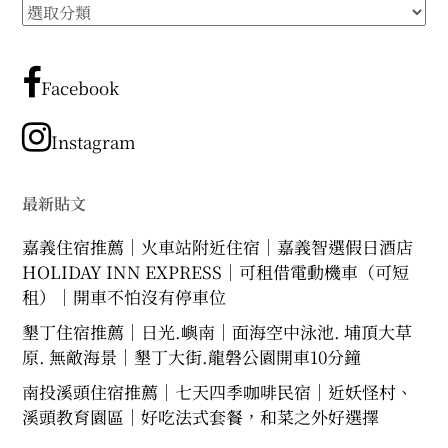
所
expan
expan
expan
child
child
child
menu
menu
menu
有
文
expan
expan
child
child
menu
menu
章
Facebook
expan
expan
分
child
child
menu
menu
類
Instagram
expan
expan
child
child
menu
menu
expan
最新貼文
child
menu
嘉義住宿推薦｜火車站附近住宿｜嘉義智選假日酒店
HOLIDAY INN EXPRESS｜可租借電動機車（可短
租）｜開車不怕沒有停車位
墾丁住宿推薦｜日光.嶼南｜面海空中泳池. 埔頂大草
原. 無敵海景｜墾丁大街.龍磐公園開車10分鐘
南投溪頭住宿推薦｜七天四季咖啡民宿｜近妖怪村、
溪頭教育園區｜好吃法式套餐，和菜之外好選擇