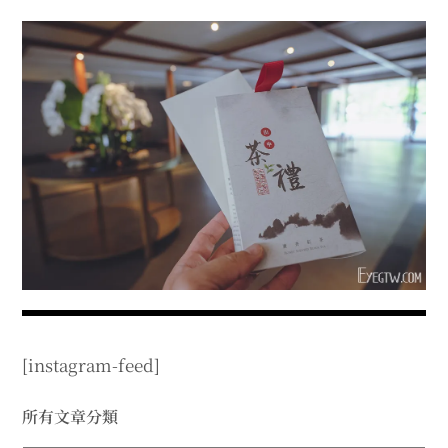
menu
expan
expan
秘魯旅遊
child
child
menu
menu
expan
expan
expan
法國旅遊
child
child
child
menu
menu
menu
expan
expan
expan
expan
國內旅遊
child
child
child
child
menu
menu
menu
menu
expan
expan
expan
expan
店家邀約
child
child
child
child
menu
menu
menu
menu
expan
expan
expan
聯絡我
expan
child
child
child
child
menu
menu
menu
menu
expan
expan
child
child
menu
menu
expan
expan
expan
child
child
child
menu
menu
menu
[instagram-feed]
expan
expan
expan
child
child
child
menu
menu
menu
expan
expan
所有文章分類
child
child
menu
menu