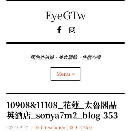
Skip
to
EyeGTw
content
F
I
B
G
粉
絲
專
國內外旅遊、美食體驗、住宿心得
頁
Menu
首頁
10908&11108_花蓮_太魯閣晶
英酒店_sonya7m2_blog-353
關於EyeGtw
2022-09-22
Full resolution (1000 × 667)
expan
日本旅遊
child