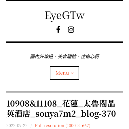
Skip
to
EyeGTw
content
F
I
B
G
粉
絲
專
國內外旅遊、美食體驗、住宿心得
頁
Menu
首頁
10908&11108_花蓮_太魯閣晶
英酒店_sonya7m2_blog-370
關於EyeGtw
2022-09-22
Full resolution (1000 × 667)
expan
日本旅遊
child