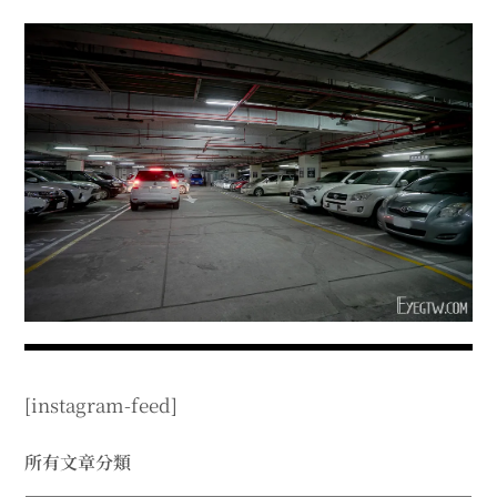
menu
expan
expan
秘魯旅遊
child
child
menu
menu
expan
expan
expan
法國旅遊
child
child
child
menu
menu
menu
expan
expan
expan
expan
國內旅遊
child
child
child
child
menu
menu
menu
menu
expan
expan
expan
expan
店家邀約
child
child
child
child
menu
menu
menu
menu
expan
expan
expan
聯絡我
expan
child
child
child
child
menu
menu
menu
menu
expan
expan
child
child
menu
menu
expan
expan
expan
child
child
child
menu
menu
menu
[instagram-feed]
expan
expan
expan
child
child
child
menu
menu
menu
expan
expan
所有文章分類
child
child
menu
menu