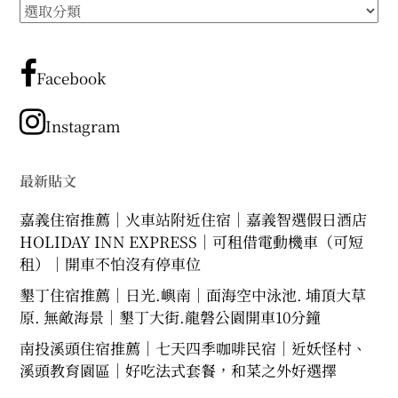
所
expan
expan
expan
child
child
child
menu
menu
menu
有
文
expan
expan
child
child
menu
menu
章
Facebook
expan
expan
分
child
child
menu
menu
類
Instagram
expan
expan
child
child
menu
menu
expan
最新貼文
child
menu
嘉義住宿推薦｜火車站附近住宿｜嘉義智選假日酒店
HOLIDAY INN EXPRESS｜可租借電動機車（可短
租）｜開車不怕沒有停車位
墾丁住宿推薦｜日光.嶼南｜面海空中泳池. 埔頂大草
原. 無敵海景｜墾丁大街.龍磐公園開車10分鐘
南投溪頭住宿推薦｜七天四季咖啡民宿｜近妖怪村、
溪頭教育園區｜好吃法式套餐，和菜之外好選擇