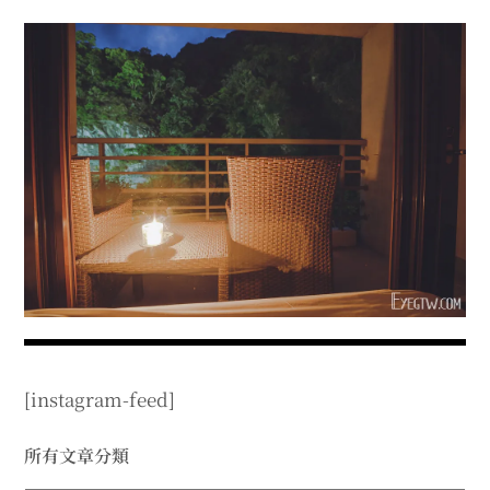
menu
expan
expan
秘魯旅遊
child
child
menu
menu
expan
expan
expan
法國旅遊
child
child
child
menu
menu
menu
expan
expan
expan
expan
國內旅遊
child
child
child
child
menu
menu
menu
menu
expan
expan
expan
expan
店家邀約
child
child
child
child
menu
menu
menu
menu
expan
expan
expan
聯絡我
expan
child
child
child
child
menu
menu
menu
menu
expan
expan
child
child
menu
menu
expan
expan
expan
child
child
child
menu
menu
menu
[instagram-feed]
expan
expan
expan
child
child
child
menu
menu
menu
expan
expan
所有文章分類
child
child
menu
menu