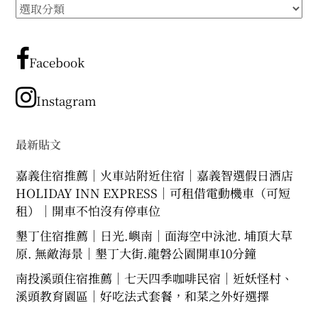
所
expan
expan
expan
child
child
child
menu
menu
menu
有
文
expan
expan
child
child
menu
menu
章
Facebook
expan
expan
分
child
child
menu
menu
類
Instagram
expan
expan
child
child
menu
menu
expan
最新貼文
child
menu
嘉義住宿推薦｜火車站附近住宿｜嘉義智選假日酒店
HOLIDAY INN EXPRESS｜可租借電動機車（可短
租）｜開車不怕沒有停車位
墾丁住宿推薦｜日光.嶼南｜面海空中泳池. 埔頂大草
原. 無敵海景｜墾丁大街.龍磐公園開車10分鐘
南投溪頭住宿推薦｜七天四季咖啡民宿｜近妖怪村、
溪頭教育園區｜好吃法式套餐，和菜之外好選擇