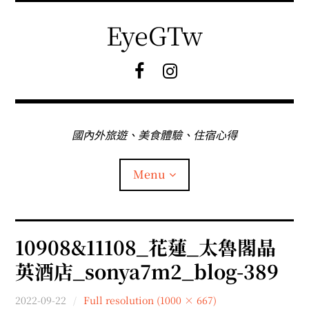
Skip
to
EyeGTw
content
F
I
B
G
粉
絲
專
國內外旅遊、美食體驗、住宿心得
頁
Menu
首頁
10908&11108_花蓮_太魯閣晶
英酒店_sonya7m2_blog-389
關於EyeGtw
2022-09-22
Full resolution (1000 × 667)
expan
日本旅遊
child