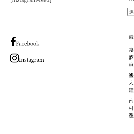
所
有
文
章
最
分
Facebook
類
嘉
酒
Instagram
車
墾
大
鐘
南
村
選