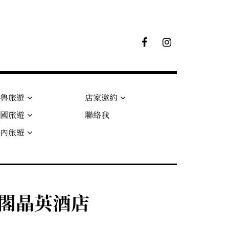
F
I
B
G
粉
絲
專
頁
秘魯旅遊
店家邀約
法國旅遊
聯絡我
國內旅遊
太魯閣晶英酒店