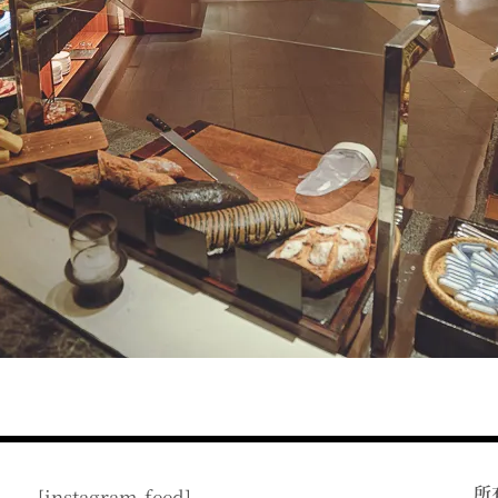
所
[instagram-feed]