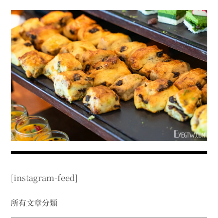
menu
expan
expan
秘魯旅遊
child
child
menu
menu
expan
expan
expan
法國旅遊
child
child
child
menu
menu
menu
expan
expan
expan
expan
國內旅遊
child
child
child
child
menu
menu
menu
menu
expan
expan
expan
expan
店家邀約
child
child
child
child
menu
menu
menu
menu
expan
expan
expan
聯絡我
expan
child
child
child
child
menu
menu
menu
menu
expan
expan
child
child
menu
menu
expan
expan
expan
child
child
child
menu
menu
menu
[instagram-feed]
expan
expan
expan
child
child
child
menu
menu
menu
expan
expan
所有文章分類
child
child
menu
menu