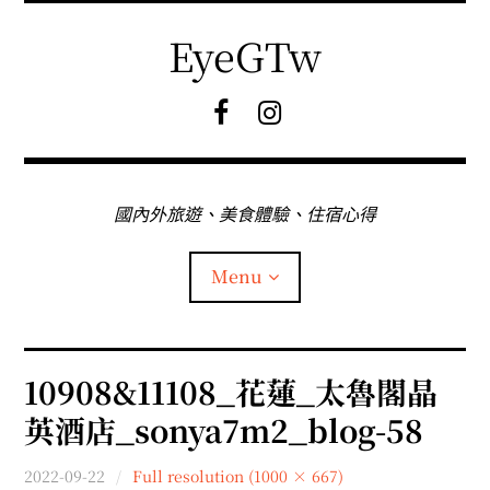
Skip
to
EyeGTw
content
F
I
B
G
粉
絲
專
國內外旅遊、美食體驗、住宿心得
頁
Menu
首頁
10908&11108_花蓮_太魯閣晶
英酒店_sonya7m2_blog-58
關於EyeGtw
2022-09-22
Full resolution (1000 × 667)
expan
日本旅遊
child