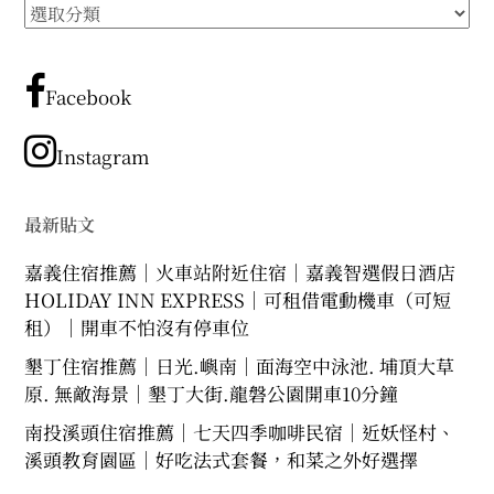
所
expan
expan
expan
child
child
child
menu
menu
menu
有
文
expan
expan
child
child
menu
menu
章
Facebook
expan
expan
分
child
child
menu
menu
類
Instagram
expan
expan
child
child
menu
menu
expan
最新貼文
child
menu
嘉義住宿推薦｜火車站附近住宿｜嘉義智選假日酒店
HOLIDAY INN EXPRESS｜可租借電動機車（可短
租）｜開車不怕沒有停車位
墾丁住宿推薦｜日光.嶼南｜面海空中泳池. 埔頂大草
原. 無敵海景｜墾丁大街.龍磐公園開車10分鐘
南投溪頭住宿推薦｜七天四季咖啡民宿｜近妖怪村、
溪頭教育園區｜好吃法式套餐，和菜之外好選擇