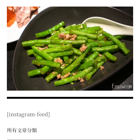
menu
expan
expan
秘魯旅遊
child
child
menu
menu
expan
expan
expan
法國旅遊
child
child
child
menu
menu
menu
expan
expan
expan
expan
國內旅遊
child
child
child
child
menu
menu
menu
menu
expan
expan
expan
expan
店家邀約
child
child
child
child
menu
menu
menu
menu
expan
expan
expan
聯絡我
expan
child
child
child
child
menu
menu
menu
menu
expan
expan
child
child
menu
menu
expan
expan
expan
child
child
child
menu
menu
menu
[instagram-feed]
expan
expan
expan
child
child
child
menu
menu
menu
expan
expan
所有文章分類
child
child
menu
menu