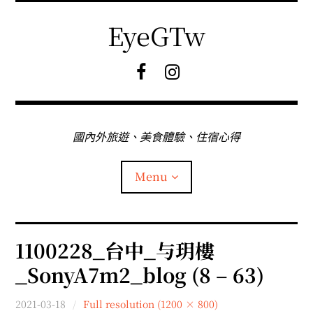
Skip
to
EyeGTw
content
F
I
B
G
粉
絲
專
國內外旅遊、美食體驗、住宿心得
頁
Menu
首頁
1100228_台中_与玥樓
_SonyA7m2_blog (8 – 63)
關於EyeGtw
2021-03-18
Full resolution (1200 × 800)
expan
日本旅遊
child