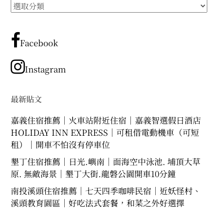
所
expan
expan
expan
child
child
child
menu
menu
menu
有
文
expan
expan
child
child
menu
menu
章
Facebook
expan
expan
分
child
child
menu
menu
類
Instagram
expan
expan
child
child
menu
menu
expan
最新貼文
child
menu
嘉義住宿推薦｜火車站附近住宿｜嘉義智選假日酒店
HOLIDAY INN EXPRESS｜可租借電動機車（可短
租）｜開車不怕沒有停車位
墾丁住宿推薦｜日光.嶼南｜面海空中泳池. 埔頂大草
原. 無敵海景｜墾丁大街.龍磐公園開車10分鐘
南投溪頭住宿推薦｜七天四季咖啡民宿｜近妖怪村、
溪頭教育園區｜好吃法式套餐，和菜之外好選擇