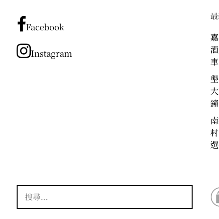
章
最
分
Facebook
類
嘉
酒
Instagram
車
墾
大
鐘
南
村
選
搜
尋
關