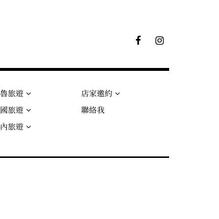
F
I
B
G
粉
絲
專
頁
秘魯旅遊
店家邀約
法國旅遊
聯絡我
國內旅遊