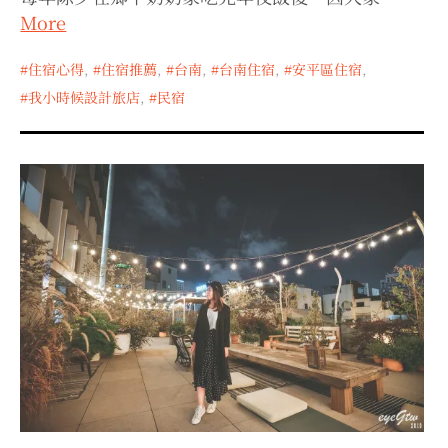
expan
expan
expan
child
child
child
More
menu
menu
menu
expan
expan
child
child
menu
住宿心得
,
住宿推薦
,
台南
,
台南住宿
,
安平區住宿
,
menu
我小時候設計旅店
,
民宿
expan
expan
child
child
menu
menu
expan
expan
child
child
menu
menu
expan
child
menu