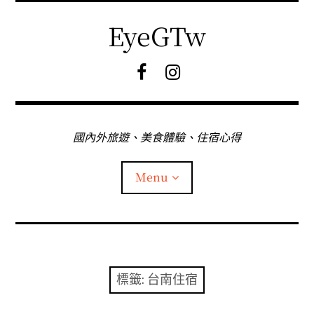
Skip
to
EyeGTw
content
F
I
B
G
粉
絲
專
國內外旅遊、美食體驗、住宿心得
頁
Menu
首頁
關於EyeGtw
標籤:
台南住宿
expan
日本旅遊
child