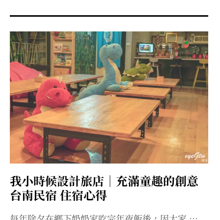
menu
expan
expan
秘魯旅遊
child
child
menu
menu
expan
expan
expan
法國旅遊
child
child
child
menu
menu
menu
expan
expan
expan
expan
國內旅遊
child
child
child
child
menu
menu
menu
menu
expan
expan
expan
expan
店家邀約
child
child
child
child
menu
menu
menu
menu
expan
expan
expan
聯絡我
expan
child
child
child
child
menu
menu
menu
menu
expan
expan
child
child
menu
menu
expan
expan
expan
child
child
child
menu
menu
menu
我小時候設計旅店｜充滿童趣的創意
expan
expan
expan
child
child
child
menu
menu
menu
台南民宿 住宿心得
expan
expan
child
child
menu
menu
每年除夕在鄉下奶奶家吃完年夜飯後，因大家 …