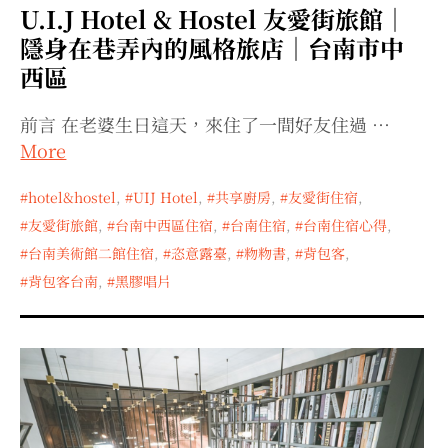
U.I.J Hotel & Hostel 友愛街旅館｜
隱身在巷弄內的風格旅店｜台南市中
西區
前言 在老婆生日這天，來住了一間好友住過 …
More
hotel&hostel
,
UIJ Hotel
,
共享廚房
,
友愛街住宿
,
友愛街旅館
,
台南中西區住宿
,
台南住宿
,
台南住宿心得
,
台南美術館二館住宿
,
恣意露臺
,
粅粅書
,
背包客
,
背包客台南
,
黑膠唱片