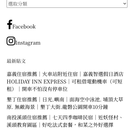
所
有
文
章
Facebook
分
類
Instagram
最新貼文
嘉義住宿推薦｜火車站附近住宿｜嘉義智選假日酒店
HOLIDAY INN EXPRESS｜可租借電動機車（可短
租）｜開車不怕沒有停車位
墾丁住宿推薦｜日光.嶼南｜面海空中泳池. 埔頂大草
原. 無敵海景｜墾丁大街.龍磐公園開車10分鐘
南投溪頭住宿推薦｜七天四季咖啡民宿｜近妖怪村、
溪頭教育園區｜好吃法式套餐，和菜之外好選擇