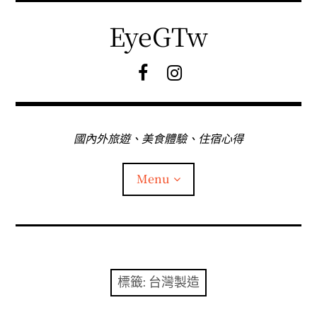
Skip
to
EyeGTw
content
F
I
B
G
粉
絲
專
國內外旅遊、美食體驗、住宿心得
頁
Menu
首頁
關於EyeGtw
標籤:
台灣製造
expan
日本旅遊
child