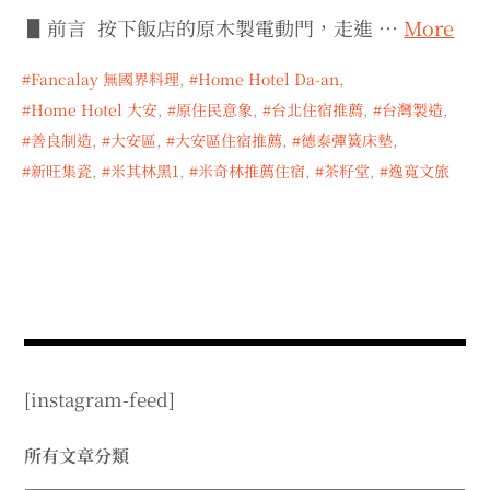
expan
expan
expan
child
child
child
menu
▋前言 按下飯店的原木製電動門，走進 …
More
menu
menu
expan
expan
child
child
menu
menu
Fancalay 無國界料理
,
Home Hotel Da-an
,
Home Hotel 大安
,
原住民意象
,
台北住宿推薦
,
台灣製造
,
expan
expan
child
child
menu
menu
善良制造
,
大安區
,
大安區住宿推薦
,
德泰彈簧床墊
,
expan
expan
新旺集瓷
,
米其林黑1
,
米奇林推薦住宿
,
茶籽堂
,
逸寬文旅
child
child
menu
menu
expan
child
menu
[instagram-feed]
所有文章分類