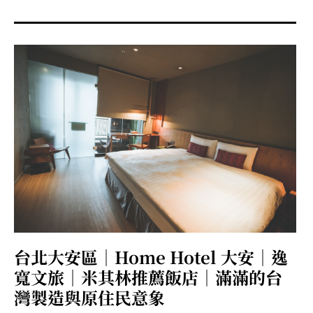
menu
expan
expan
秘魯旅遊
child
child
menu
menu
expan
expan
expan
法國旅遊
child
child
child
menu
menu
menu
expan
expan
expan
expan
國內旅遊
child
child
child
child
menu
menu
menu
menu
expan
expan
expan
expan
店家邀約
child
child
child
child
menu
menu
menu
menu
expan
expan
expan
聯絡我
expan
child
child
child
child
menu
menu
menu
menu
expan
expan
child
child
menu
menu
expan
expan
expan
child
child
child
menu
menu
menu
台北大安區｜Home Hotel 大安｜逸
expan
expan
expan
child
child
child
menu
menu
menu
寬文旅｜米其林推薦飯店｜滿滿的台
expan
expan
child
灣製造與原住民意象
child
menu
menu