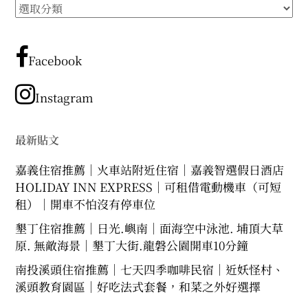
所
有
文
章
Facebook
分
類
Instagram
最新貼文
嘉義住宿推薦｜火車站附近住宿｜嘉義智選假日酒店
HOLIDAY INN EXPRESS｜可租借電動機車（可短
租）｜開車不怕沒有停車位
墾丁住宿推薦｜日光.嶼南｜面海空中泳池. 埔頂大草
原. 無敵海景｜墾丁大街.龍磐公園開車10分鐘
南投溪頭住宿推薦｜七天四季咖啡民宿｜近妖怪村、
溪頭教育園區｜好吃法式套餐，和菜之外好選擇