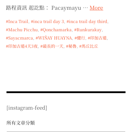
expan
expan
expan
child
child
child
menu
路程資訊 起訖點： Pacaymayu …
More
menu
menu
expan
expan
child
child
menu
menu
Inca Trail
,
inca trail day 3
,
inca trail day third
,
Machu Picchu
,
Qonchamarka
,
Runkurakay
,
expan
expan
child
child
menu
menu
Sayacmarca
,
WIÑAY HUAYNA
,
健行
,
印加古道
,
expan
expan
印加古道4天3夜
,
最長的一天
,
秘魯
,
馬丘比丘
child
child
menu
menu
expan
child
menu
[instagram-feed]
所有文章分類