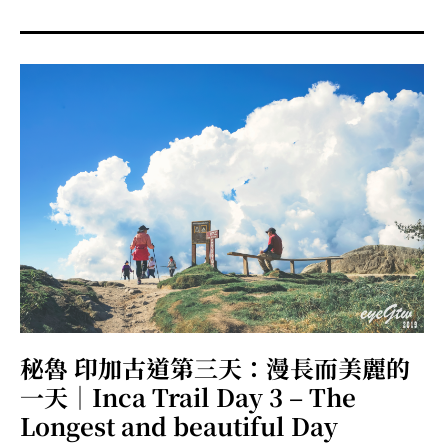
menu
expan
expan
秘魯旅遊
child
child
menu
menu
expan
expan
expan
法國旅遊
child
child
child
menu
menu
menu
expan
expan
expan
expan
國內旅遊
child
child
child
child
menu
menu
menu
menu
expan
expan
expan
expan
店家邀約
child
child
child
child
menu
menu
menu
menu
expan
expan
expan
聯絡我
expan
child
child
child
child
menu
menu
menu
menu
expan
expan
child
child
menu
menu
expan
expan
expan
child
child
child
menu
menu
menu
秘魯 印加古道第三天：漫長而美麗的
expan
expan
expan
child
child
child
menu
menu
menu
一天｜Inca Trail Day 3 – The
expan
expan
child
Longest and beautiful Day
child
menu
menu