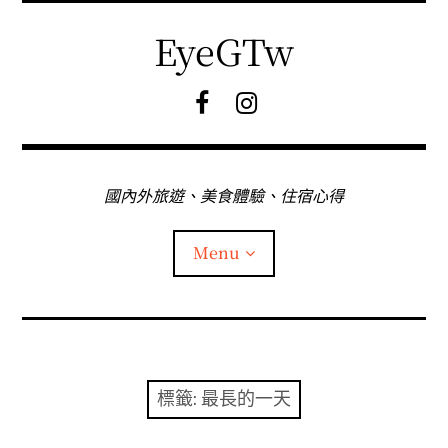
Skip
to
EyeGTw
content
F
I
B
G
粉
絲
專
國內外旅遊、美食體驗、住宿心得
頁
Menu
首頁
關於EyeGtw
標籤:
最長的一天
expan
日本旅遊
child