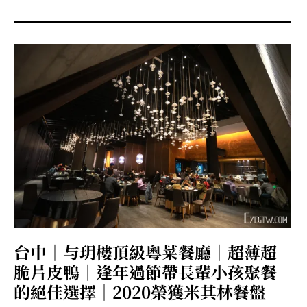
menu
expan
expan
秘魯旅遊
child
child
menu
menu
expan
expan
expan
法國旅遊
child
child
child
menu
menu
menu
expan
expan
expan
expan
國內旅遊
child
child
child
child
menu
menu
menu
menu
expan
expan
expan
expan
店家邀約
child
child
child
child
menu
menu
menu
menu
expan
expan
expan
聯絡我
expan
child
child
child
child
menu
menu
menu
menu
expan
expan
child
child
menu
menu
expan
expan
expan
child
child
child
menu
menu
menu
台中｜与玥樓頂級粵菜餐廳｜超薄超
expan
expan
expan
child
child
child
menu
menu
menu
脆片皮鴨｜逢年過節帶長輩小孩聚餐
expan
expan
child
的絕佳選擇｜2020榮獲米其林餐盤
child
menu
menu