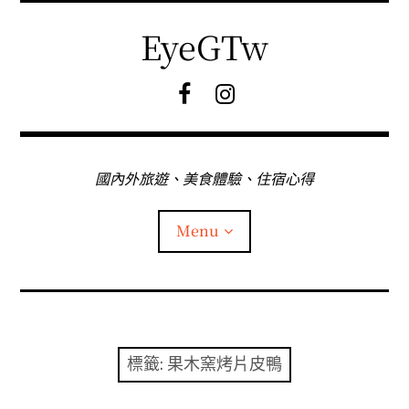
Skip
to
EyeGTw
content
F
I
B
G
粉
絲
專
國內外旅遊、美食體驗、住宿心得
頁
Menu
首頁
關於EyeGtw
標籤:
果木窯烤片皮鴨
expan
日本旅遊
child