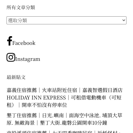
所有文章分類
所
有
文
章
Facebook
分
類
Instagram
最新貼文
嘉義住宿推薦｜火車站附近住宿｜嘉義智選假日酒店
HOLIDAY INN EXPRESS｜可租借電動機車（可短
租）｜開車不怕沒有停車位
墾丁住宿推薦｜日光.嶼南｜面海空中泳池. 埔頂大草
原. 無敵海景｜墾丁大街.龍磐公園開車10分鐘
南投溪頭住宿推薦｜七天四季咖啡民宿｜近妖怪村、