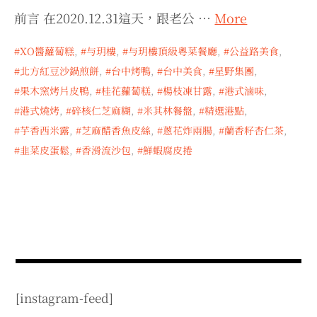
expan
expan
expan
child
child
child
menu
前言 在2020.12.31這天，跟老公 …
More
menu
menu
expan
expan
child
child
menu
menu
XO醬蘿蔔糕
,
与玥樓
,
与玥樓頂級粵菜餐廳
,
公益路美食
,
北方紅豆沙鍋煎餅
,
台中烤鴨
,
台中美食
,
星野集團
,
expan
expan
child
child
menu
menu
果木窯烤片皮鴨
,
桂花蘿蔔糕
,
楊枝凍甘露
,
港式滷味
,
expan
expan
港式燒烤
,
碎核仁芝麻糊
,
米其林餐盤
,
精選港點
,
child
child
menu
menu
芋香西米露
,
芝麻醋香魚皮絲
,
蔥花炸兩腸
,
蘭香籽杏仁茶
,
expan
child
menu
韭菜皮蛋鬆
,
香滑流沙包
,
鮮蝦腐皮捲
[instagram-feed]