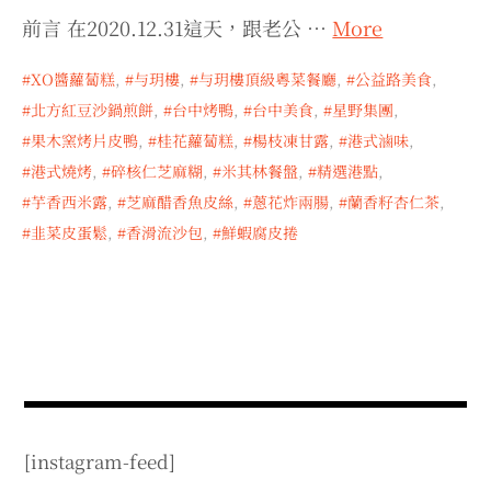
expan
expan
expan
child
child
child
menu
前言 在2020.12.31這天，跟老公 …
More
menu
menu
expan
expan
child
child
menu
menu
XO醬蘿蔔糕
,
与玥樓
,
与玥樓頂級粵菜餐廳
,
公益路美食
,
北方紅豆沙鍋煎餅
,
台中烤鴨
,
台中美食
,
星野集團
,
expan
expan
child
child
menu
menu
果木窯烤片皮鴨
,
桂花蘿蔔糕
,
楊枝凍甘露
,
港式滷味
,
expan
expan
港式燒烤
,
碎核仁芝麻糊
,
米其林餐盤
,
精選港點
,
child
child
menu
menu
芋香西米露
,
芝麻醋香魚皮絲
,
蔥花炸兩腸
,
蘭香籽杏仁茶
,
expan
child
menu
韭菜皮蛋鬆
,
香滑流沙包
,
鮮蝦腐皮捲
[instagram-feed]