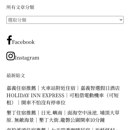
所有文章分類
所
有
文
章
Facebook
分
類
Instagram
最新貼文
嘉義住宿推薦｜火車站附近住宿｜嘉義智選假日酒店
HOLIDAY INN EXPRESS｜可租借電動機車（可短
租）｜開車不怕沒有停車位
墾丁住宿推薦｜日光.嶼南｜面海空中泳池. 埔頂大草
原. 無敵海景｜墾丁大街.龍磐公園開車10分鐘
南投溪頭住宿推薦｜七天四季咖啡民宿｜近妖怪村、