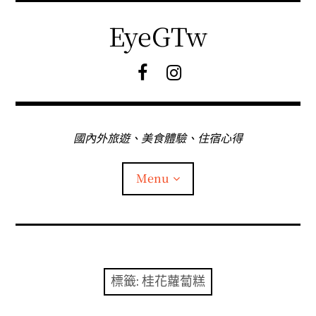
Skip
to
EyeGTw
content
F
I
B
G
粉
絲
專
國內外旅遊、美食體驗、住宿心得
頁
Menu
首頁
關於EyeGtw
標籤:
桂花蘿蔔糕
expan
日本旅遊
child