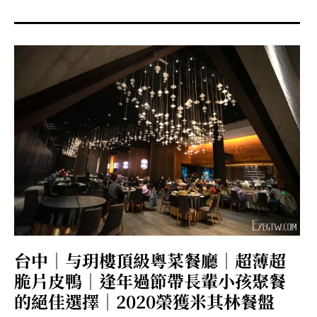
menu
expan
expan
秘魯旅遊
child
child
menu
menu
expan
expan
expan
法國旅遊
child
child
child
menu
menu
menu
expan
expan
expan
expan
國內旅遊
child
child
child
child
menu
menu
menu
menu
expan
expan
expan
expan
店家邀約
child
child
child
child
menu
menu
menu
menu
expan
expan
expan
聯絡我
expan
child
child
child
child
menu
menu
menu
menu
expan
expan
child
child
menu
menu
expan
expan
expan
child
child
child
menu
menu
menu
台中｜与玥樓頂級粵菜餐廳｜超薄超
expan
expan
expan
child
child
child
menu
menu
menu
脆片皮鴨｜逢年過節帶長輩小孩聚餐
expan
expan
child
的絕佳選擇｜2020榮獲米其林餐盤
child
menu
menu