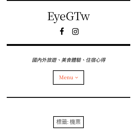
Skip
to
EyeGTw
content
F
I
B
G
粉
絲
專
國內外旅遊、美食體驗、住宿心得
頁
Menu
首頁
關於EyeGtw
標籤:
機票
expan
日本旅遊
child