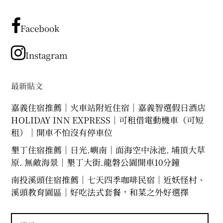
有
文
章
Facebook
分
類
Instagram
最新貼文
嘉義住宿推薦｜火車站附近住宿｜嘉義智選假日酒店
HOLIDAY INN EXPRESS｜可租借電動機車（可短
租）｜開車不怕沒有停車位
墾丁住宿推薦｜日光.嶼南｜面海空中泳池. 埔頂大草
原. 無敵海景｜墾丁大街.龍磐公園開車10分鐘
南投溪頭住宿推薦｜七天四季咖啡民宿｜近妖怪村、
溪頭教育園區｜好吃法式套餐，和菜之外好選擇
搜