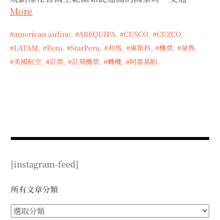
expan
expan
expan
child
child
child
More
menu
menu
menu
expan
expan
child
child
menu
american airline
,
AREQUIPA
,
CUSCO
,
CUZCO
,
menu
LATAM
,
Peru
,
StarPeru
,
利馬
,
庫斯科
,
機票
,
祕魯
,
expan
expan
child
child
menu
menu
美國航空
,
訂票
,
訂飛機票
,
轉機
,
阿雷基帕
expan
expan
child
child
menu
menu
expan
child
menu
[instagram-feed]
所有文章分類
所