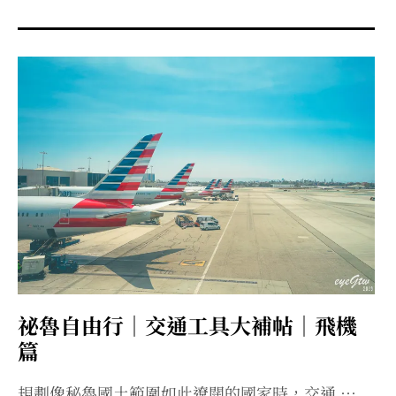
menu
expan
expan
秘魯旅遊
child
child
menu
menu
expan
expan
expan
法國旅遊
child
child
child
menu
menu
menu
expan
expan
expan
expan
國內旅遊
child
child
child
child
menu
menu
menu
menu
expan
expan
expan
expan
店家邀約
child
child
child
child
menu
menu
menu
menu
expan
expan
expan
聯絡我
expan
child
child
child
child
menu
menu
menu
menu
expan
expan
child
child
menu
menu
expan
expan
expan
child
child
child
menu
menu
menu
祕魯自由行｜交通工具大補帖｜飛機
expan
expan
expan
child
child
child
menu
menu
menu
篇
expan
expan
child
child
menu
menu
規劃像秘魯國土範圍如此遼闊的國家時，交通 …