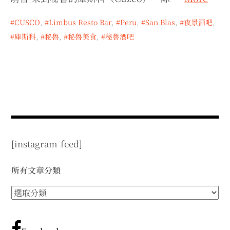
expan
expan
expan
child
child
child
menu
menu
menu
CUSCO
,
Limbus Resto Bar
,
Peru
,
San Blas
,
夜景酒吧
,
expan
expan
child
child
menu
menu
庫斯科
,
秘魯
,
秘魯美食
,
秘魯酒吧
expan
expan
child
child
menu
menu
expan
expan
child
child
menu
menu
expan
child
menu
[instagram-feed]
所有文章分類
所
有
文