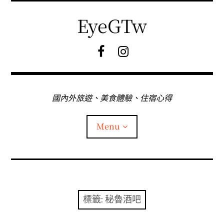
Skip
to
EyeGTw
content
F
I
B
G
粉
絲
專
國內外旅遊、美食體驗、住宿心得
頁
Menu
首頁
關於EyeGtw
標籤:
秘魯酒吧
expan
日本旅遊
child