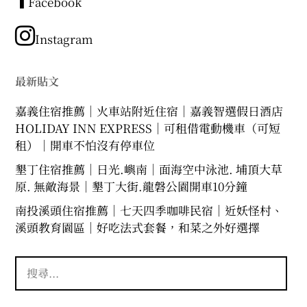
章
Facebook
分
類
Instagram
最新貼文
嘉義住宿推薦｜火車站附近住宿｜嘉義智選假日酒店
HOLIDAY INN EXPRESS｜可租借電動機車（可短
租）｜開車不怕沒有停車位
墾丁住宿推薦｜日光.嶼南｜面海空中泳池. 埔頂大草
原. 無敵海景｜墾丁大街.龍磐公園開車10分鐘
南投溪頭住宿推薦｜七天四季咖啡民宿｜近妖怪村、
溪頭教育園區｜好吃法式套餐，和菜之外好選擇
搜
尋
關