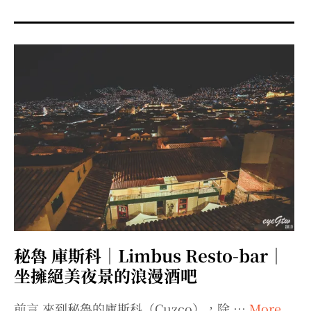
menu
expan
expan
秘魯旅遊
child
child
menu
menu
expan
expan
expan
法國旅遊
child
child
child
menu
menu
menu
expan
expan
expan
expan
國內旅遊
child
child
child
child
menu
menu
menu
menu
expan
expan
expan
expan
店家邀約
child
child
child
child
menu
menu
menu
menu
expan
expan
expan
聯絡我
expan
child
child
child
child
menu
menu
menu
menu
expan
expan
child
child
menu
menu
expan
expan
expan
child
child
child
menu
menu
menu
秘魯 庫斯科｜Limbus Resto-bar｜
expan
expan
expan
child
child
child
menu
menu
menu
坐擁絕美夜景的浪漫酒吧
expan
expan
child
child
menu
menu
前言 來到秘魯的庫斯科（Cuzco），除 …
More