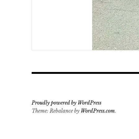
Proudly powered by WordPress
Theme: Rebalance by
WordPress.com
.