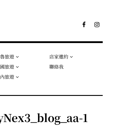
F
I
B
G
粉
絲
專
頁
秘魯旅遊
店家邀約
法國旅遊
聯絡我
國內旅遊
ex3_blog_aa-1