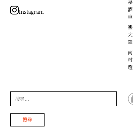
類
嘉
酒
Instagram
車
墾
大
鐘
南
村
選
搜
尋
關
鍵
字: