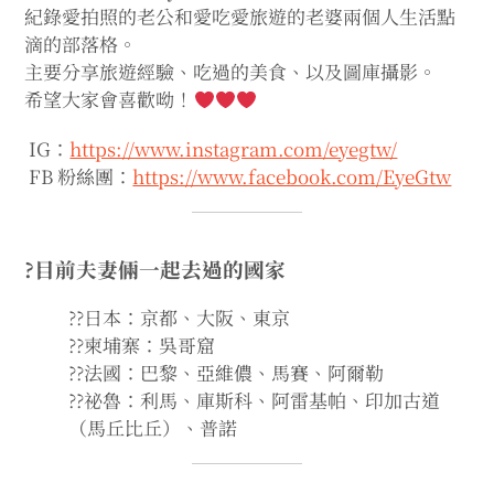
menu
紀錄愛拍照的老公和愛吃愛旅遊的老婆兩個人生活點
expan
expan
滴的部落格。
秘魯旅遊
child
child
menu
menu
主要分享旅遊經驗、吃過的美食、以及圖庫攝影。
expan
expan
expan
法國旅遊
希望大家會喜歡呦！
child
child
child
menu
menu
menu
expan
expan
expan
expan
國內旅遊
IG：
https://www.instagram.com/eyegtw/
child
child
child
child
menu
menu
menu
menu
FB 粉絲團：
https://www.facebook.com/EyeGtw
expan
expan
expan
expan
店家邀約
child
child
child
child
menu
menu
menu
menu
expan
expan
expan
聯絡我
expan
child
child
child
child
menu
menu
menu
menu
?目前夫妻倆一起去過的國家
expan
expan
child
child
menu
menu
??日本：京都、大阪、東京
??柬埔寨：吳哥窟
expan
expan
expan
child
child
child
menu
menu
menu
??法國：巴黎、亞維儂、馬賽、阿爾勒
??祕魯：利馬、庫斯科、阿雷基帕、印加古道
expan
expan
expan
child
child
child
menu
menu
menu
（馬丘比丘）、普諾
expan
expan
child
child
menu
menu