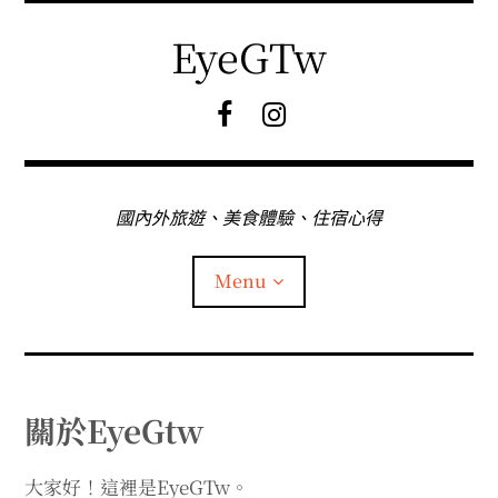
Skip
to
EyeGTw
content
F
I
B
G
粉
絲
專
國內外旅遊、美食體驗、住宿心得
頁
Menu
首頁
關於EyeGtw
關於EyeGtw
大家好！這裡是EyeGTw。
expan
日本旅遊
child