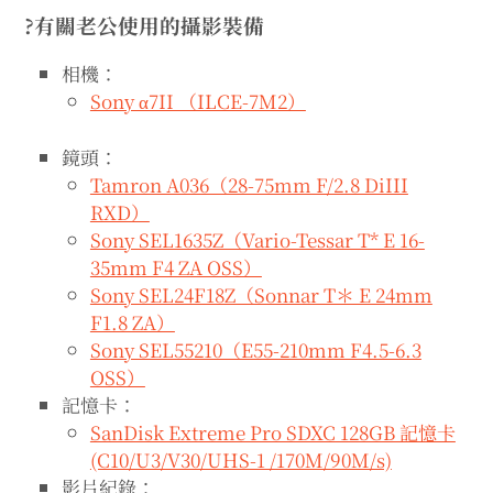
expan
expan
expan
child
child
child
?有關老公使用的攝影裝備
menu
menu
menu
expan
expan
child
相機：
child
menu
menu
Sony α7II （ILCE-7M2）
expan
expan
child
child
menu
menu
鏡頭：
expan
expan
child
child
menu
menu
Tamron A036（28-75mm F/2.8 DiIII
RXD）
expan
child
menu
Sony SEL1635Z（Vario-Tessar T* E 16-
35mm F4 ZA OSS）
Sony SEL24F18Z（Sonnar T＊ E 24mm
F1.8 ZA）
Sony SEL55210（E55-210mm F4.5-6.3
OSS）
記憶卡：
SanDisk Extreme Pro SDXC 128GB 記憶卡
(C10/U3/V30/UHS-1 /170M/90M/s)
影片紀錄：