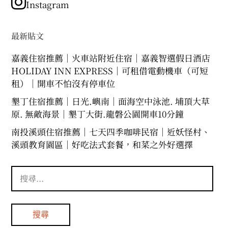
類
Instagram
最新貼文
嘉義住宿推薦｜火車站附近住宿｜嘉義智選假日酒店
HOLIDAY INN EXPRESS｜可租借電動機車（可短
租）｜開車不怕沒有停車位
墾丁住宿推薦｜日光.嶼南｜面海空中泳池. 埔頂大草
原. 無敵海景｜墾丁大街.龍磐公園開車10分鐘
南投溪頭住宿推薦｜七天四季咖啡民宿｜近妖怪村、
溪頭教育園區｜好吃法式套餐，和菜之外好選擇
搜
尋
關
鍵
字: