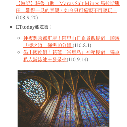
【遊記】秘魯自助｜Maras Salt Mines 馬拉斯鹽
田｜難得一見的景觀，如今只可遠觀不可褻玩。
(108.9.20)
ETtoday旅遊雲：
神複製京都町屋！阿里山日系景觀民宿 順遊
「櫻之道」僅需10分鐘
(110.8.1)
偽出國度假！花蓮「峇里島」神秘民宿 獨享
私人游泳池＋發呆亭
(110.9.14)