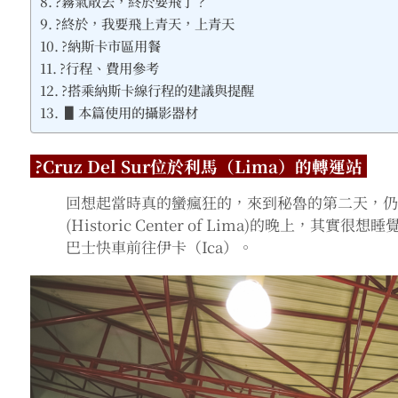
?霧氣散去，終於要飛了？
?終於，我要飛上青天，上青天
?納斯卡市區用餐
?行程、費用參考
?搭乘納斯卡線行程的建議與提醒
▋本篇使用的攝影器材
?Cruz Del Sur位於利馬（Lima）的轉運站
回想起當時真的蠻瘋狂的，來到秘魯的第二天，
(Historic Center of Lima)的晚上，其實很
巴士快車前往伊卡（Ica）。