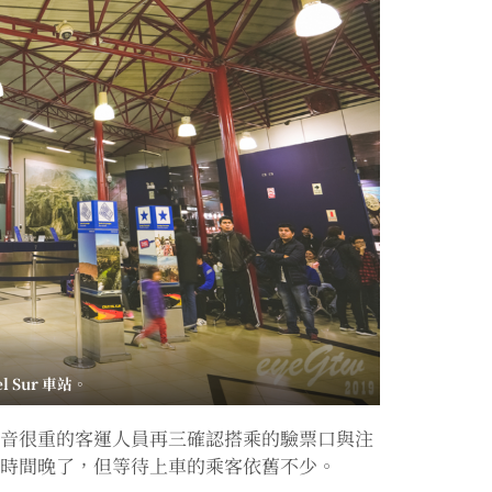
l Sur 車站
。
口音很重的客運人員再三確認搭乘的驗票口與注
然時間晚了，但等待上車的乘客依舊不少。