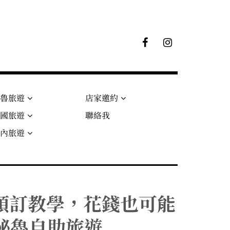
F
I
B
G
粉
絲
專
頁
秘魯旅遊
店家邀約
法國旅遊
聯絡我
國內旅遊
預訂教學，花錢也可能
s｜祕魯自助旅遊